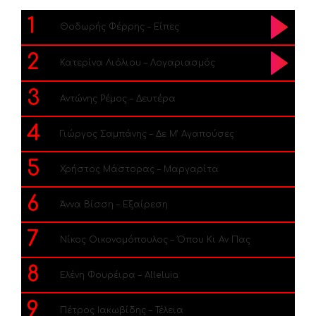
1
Θοδωρής Φέρρης – Είπες
2
Κατερίνα Λιόλιου – Λογαριασμός
3
Αντώνης Ρέμος – Δευτέρα
4
Γιώργος Σαμπάνης – Δε Μ’ Αγαπούσες
5
Χρήστος Μάστορας – Μαργαρίτα
6
Άννα Βίσση – Εξαίρεση
7
Νίκος Οικονομόπουλος – Όπου Κι Αν Πας
8
Ελένη Φουρέιρα – Alleluia
9
Πέτρος Ιακωβίδης – Τέλεια