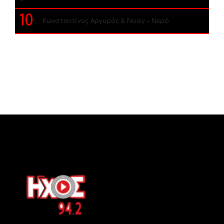
10
Κωνσταντίνος Αργυρός & Noizy – Νερό