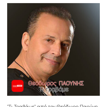
View
Larger
Image
”Τι Τραβάμε” από τον Θεόδωρο Παούνη.