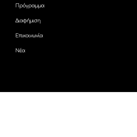
Πρόγραμμα
Διαφήμιση
Επικοινωνία
Nέα
© Copyright
| ΗΧΟΣ FM 94.2 | ALL RIGHTS
RESERVED | Powered by
ENTERTHEWEB
facebook
instagram
twitter
youtube