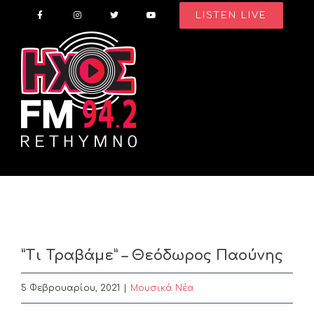
Skip
LISTEN LIVE
to
content
”Τι Τραβάμε” – Θεόδωρος Παούνης
5 Φεβρουαρίου, 2021
|
Μουσικά Νέα