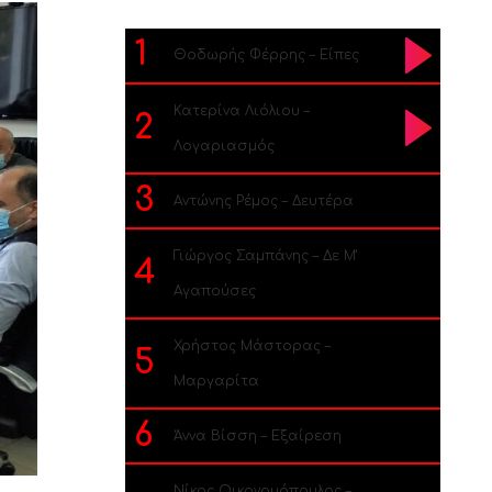
1
Θοδωρής Φέρρης – Είπες
Κατερίνα Λιόλιου –
2
Λογαριασμός
3
Αντώνης Ρέμος – Δευτέρα
Γιώργος Σαμπάνης – Δε Μ’
4
Αγαπούσες
Χρήστος Μάστορας –
5
Μαργαρίτα
6
Άννα Βίσση – Εξαίρεση
Νίκος Οικονομόπουλος –