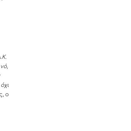
.
.Κ.
νό,
α
όχι
, ο