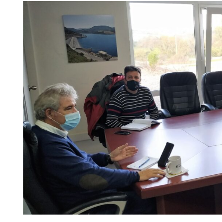
View
Larger
Image