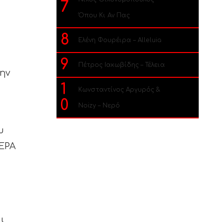
7
Όπου Κι Αν Πας
8
Ελένη Φουρέιρα – Alleluia
9
Πέτρος Ιακωβίδης – Τέλεια
ην
1
Κωνσταντίνος Αργυρός &
0
Noizy – Νερό
υ
ΕΡΑ
ι