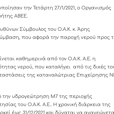
οίησαν την Τετάρτη 27/1/2021, ο Οργανισμός
ρήτης ΑΒΕΕ.
υθύνων Σύμβουλος του Ο.Α.Κ. κ. Άρης
σύμβαση, που αφορά την παροχή νερού προς τ
νεται καθημερινά από τον Ο.Α.Κ. Α.Ε. η
ητας νερού, που καταλήγει από τις δικές το
αταστάσεις της καταναλώτριας Επιχείρησης Ν
ό την υδρογεώτρηση Μ7 της περιοχής
ίας του Ο.Α.Κ. Α.Ε.. Η χρονική διάρκεια της
αρκεί έως 31/12/2021 και δύναται να ανανεώνετα