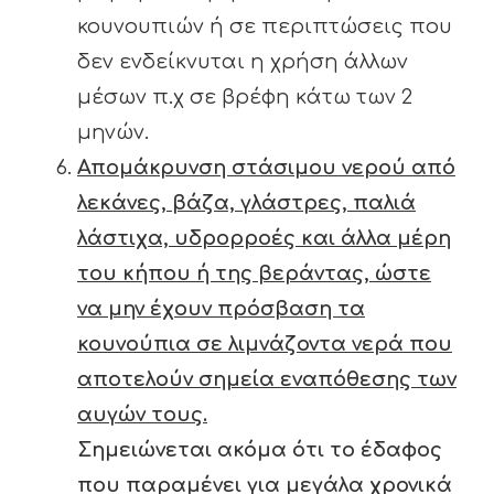
κουνουπιών ή σε περιπτώσεις που
δεν ενδείκνυται η χρήση άλλων
μέσων π.χ σε βρέφη κάτω των 2
μηνών.
Απομάκρυνση στάσιμου νερού από
λεκάνες, βάζα, γλάστρες, παλιά
λάστιχα, υδρορροές και άλλα μέρη
του κήπου ή της βεράντας, ώστε
να μην έχουν πρόσβαση τα
κουνούπια σε λιμνάζοντα νερά που
αποτελούν σημεία εναπόθεσης των
αυγών τους.
Σημειώνεται ακόμα ότι το έδαφος
που παραμένει για μεγάλα χρονικά