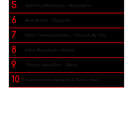
5
Χρήστος Μάστορας – Μαργαρίτα
6
Άννα Βίσση – Εξαίρεση
7
Νίκος Οικονομόπουλος – Όπου Κι Αν Πας
8
Ελένη Φουρέιρα – Alleluia
9
Πέτρος Ιακωβίδης – Τέλεια
10
Κωνσταντίνος Αργυρός & Noizy – Νερό