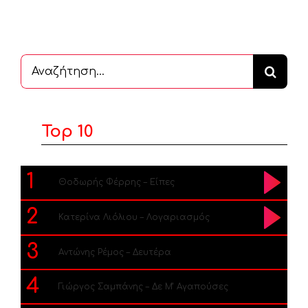
Αναζήτηση
...
Top 10
1
Θοδωρής Φέρρης – Είπες
2
Κατερίνα Λιόλιου – Λογαριασμός
3
Αντώνης Ρέμος – Δευτέρα
4
Γιώργος Σαμπάνης – Δε Μ’ Αγαπούσες