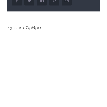
facebook
twitter
linkedin
pinterest
Email
Σχετικά Άρθρα