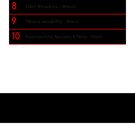
8
Ελένη Φουρέιρα – Alleluia
9
Πέτρος Ιακωβίδης – Τέλεια
10
Κωνσταντίνος Αργυρός & Noizy – Νερό