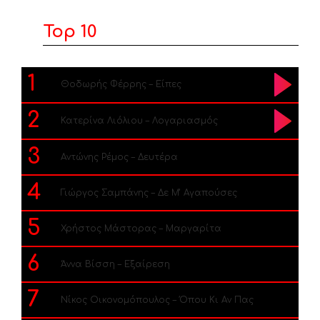
Top 10
1
Θοδωρής Φέρρης – Είπες
2
Κατερίνα Λιόλιου – Λογαριασμός
3
Αντώνης Ρέμος – Δευτέρα
4
Γιώργος Σαμπάνης – Δε Μ’ Αγαπούσες
5
Χρήστος Μάστορας – Μαργαρίτα
6
Άννα Βίσση – Εξαίρεση
7
Νίκος Οικονομόπουλος – Όπου Κι Αν Πας