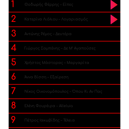
1
Θοδωρής Φέρρης – Είπες
2
Κατερίνα Λιόλιου – Λογαριασμός
3
Αντώνης Ρέμος – Δευτέρα
4
Γιώργος Σαμπάνης – Δε Μ’ Αγαπούσες
5
Χρήστος Μάστορας – Μαργαρίτα
6
Άννα Βίσση – Εξαίρεση
7
Νίκος Οικονομόπουλος – Όπου Κι Αν Πας
8
Ελένη Φουρέιρα – Alleluia
9
Πέτρος Ιακωβίδης – Τέλεια