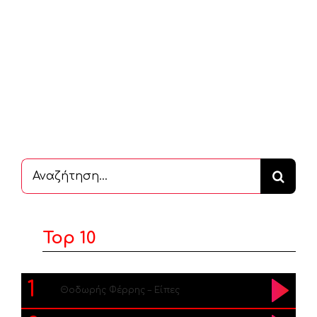
Αναζήτηση
...
Top 10
1
Θοδωρής Φέρρης – Είπες