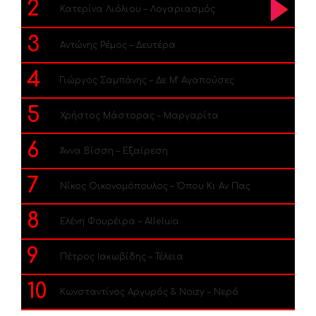
2
Κατερίνα Λιόλιου – Λογαριασμός
3
Αντώνης Ρέμος – Δευτέρα
4
Γιώργος Σαμπάνης – Δε Μ’ Αγαπούσες
5
Χρήστος Μάστορας – Μαργαρίτα
6
Άννα Βίσση – Εξαίρεση
7
Νίκος Οικονομόπουλος – Όπου Κι Αν Πας
8
Ελένη Φουρέιρα – Alleluia
9
Πέτρος Ιακωβίδης – Τέλεια
10
Κωνσταντίνος Αργυρός & Noizy – Νερό