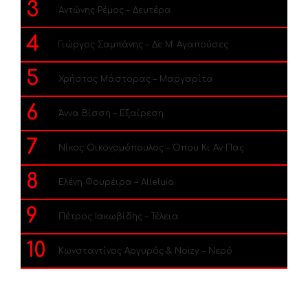
3
Αντώνης Ρέμος – Δευτέρα
4
Γιώργος Σαμπάνης – Δε Μ’ Αγαπούσες
5
Χρήστος Μάστορας – Μαργαρίτα
6
Άννα Βίσση – Εξαίρεση
7
Νίκος Οικονομόπουλος – Όπου Κι Αν Πας
8
Ελένη Φουρέιρα – Alleluia
9
Πέτρος Ιακωβίδης – Τέλεια
10
Κωνσταντίνος Αργυρός & Noizy – Νερό