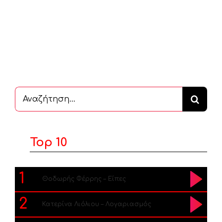
Αναζήτηση
...
Top 10
1
Θοδωρής Φέρρης – Είπες
2
Κατερίνα Λιόλιου – Λογαριασμός