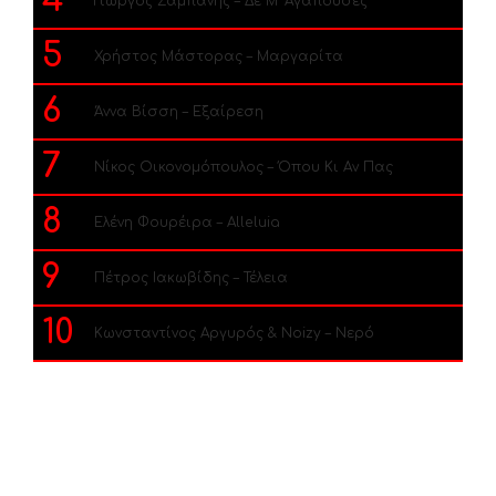
4
Γιώργος Σαμπάνης – Δε Μ’ Αγαπούσες
5
Χρήστος Μάστορας – Μαργαρίτα
6
Άννα Βίσση – Εξαίρεση
7
Νίκος Οικονομόπουλος – Όπου Κι Αν Πας
8
Ελένη Φουρέιρα – Alleluia
9
Πέτρος Ιακωβίδης – Τέλεια
10
Κωνσταντίνος Αργυρός & Noizy – Νερό