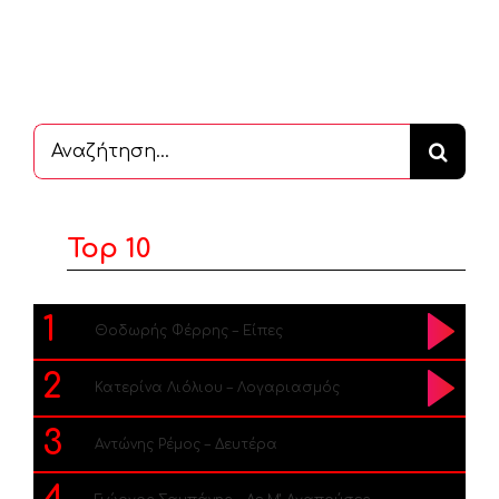
Αναζήτηση
...
Top 10
1
Θοδωρής Φέρρης – Είπες
2
Κατερίνα Λιόλιου – Λογαριασμός
3
Αντώνης Ρέμος – Δευτέρα