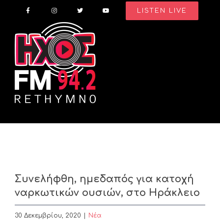
Skip
LISTEN LIVE
to
content
Συνελήφθη, ημεδαπός για κατοχή
ναρκωτικών ουσιών, στο Ηράκλειο
30 Δεκεμβρίου, 2020
|
Nέα