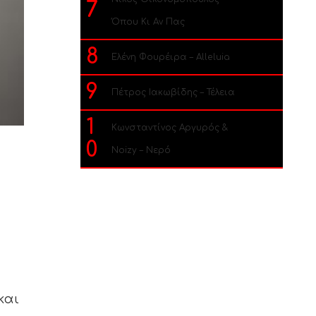
7
Όπου Κι Αν Πας
8
Ελένη Φουρέιρα – Alleluia
9
Πέτρος Ιακωβίδης – Τέλεια
1
Κωνσταντίνος Αργυρός &
0
Noizy – Νερό
ς
και