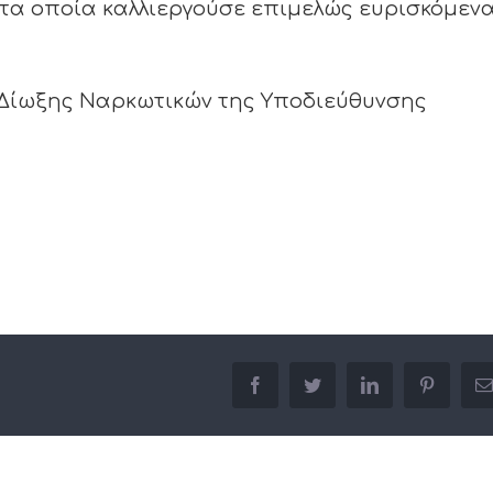
τα οποία καλλιεργούσε επιμελώς ευρισκόμεν
 Δίωξης Ναρκωτικών της Υποδιεύθυνσης
facebook
twitter
linkedin
pinterest