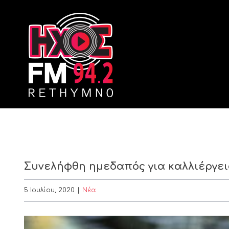
Skip
to
content
Συνελήφθη ημεδαπός για καλλιέργει
5 Ιουλίου, 2020
|
Nέα
View