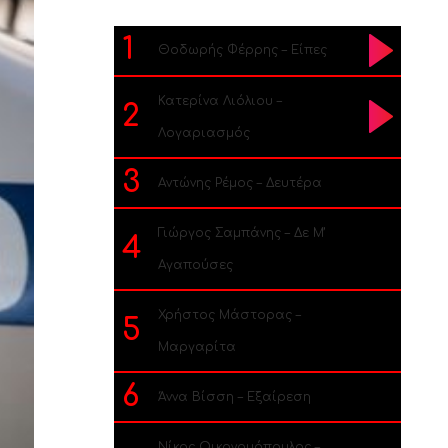
1
Θοδωρής Φέρρης – Είπες
Κατερίνα Λιόλιου –
2
Λογαριασμός
3
Αντώνης Ρέμος – Δευτέρα
Γιώργος Σαμπάνης – Δε Μ’
4
Αγαπούσες
Χρήστος Μάστορας –
5
Μαργαρίτα
6
Άννα Βίσση – Εξαίρεση
Νίκος Οικονομόπουλος –