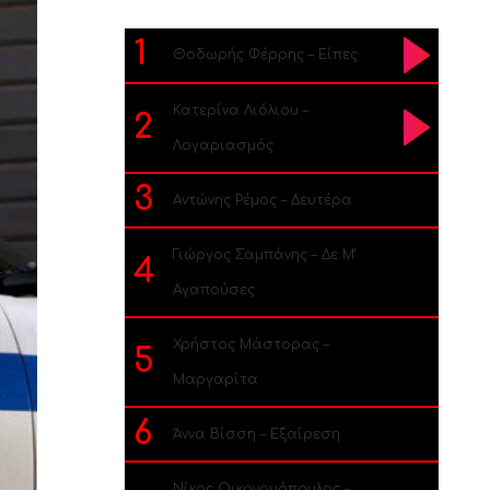
1
Θοδωρής Φέρρης – Είπες
Κατερίνα Λιόλιου –
2
Λογαριασμός
3
Αντώνης Ρέμος – Δευτέρα
Γιώργος Σαμπάνης – Δε Μ’
4
Αγαπούσες
Χρήστος Μάστορας –
5
Μαργαρίτα
6
Άννα Βίσση – Εξαίρεση
Νίκος Οικονομόπουλος –