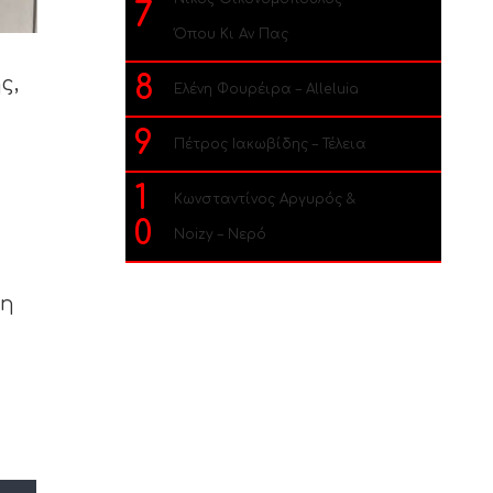
7
Όπου Κι Αν Πας
8
ς,
Ελένη Φουρέιρα – Alleluia
9
Πέτρος Ιακωβίδης – Τέλεια
1
Κωνσταντίνος Αργυρός &
0
Noizy – Νερό
 η