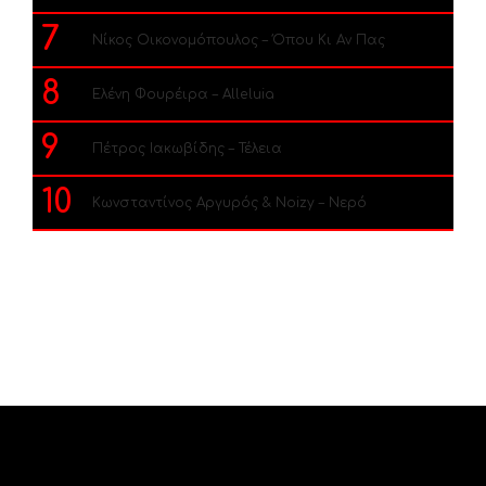
7
Νίκος Οικονομόπουλος – Όπου Κι Αν Πας
8
Ελένη Φουρέιρα – Alleluia
9
Πέτρος Ιακωβίδης – Τέλεια
10
Κωνσταντίνος Αργυρός & Noizy – Νερό