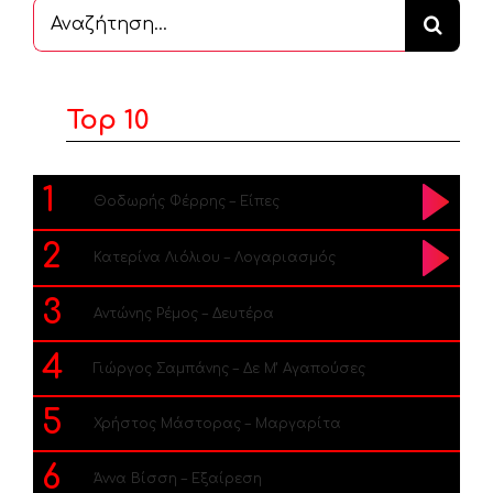
Αναζήτηση
...
Top 10
1
Θοδωρής Φέρρης – Είπες
2
Κατερίνα Λιόλιου – Λογαριασμός
3
Αντώνης Ρέμος – Δευτέρα
4
Γιώργος Σαμπάνης – Δε Μ’ Αγαπούσες
5
Χρήστος Μάστορας – Μαργαρίτα
6
Άννα Βίσση – Εξαίρεση