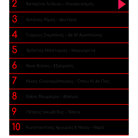
2
Κατερίνα Λιόλιου – Λογαριασμός
3
Αντώνης Ρέμος – Δευτέρα
4
Γιώργος Σαμπάνης – Δε Μ’ Αγαπούσες
5
Χρήστος Μάστορας – Μαργαρίτα
6
Άννα Βίσση – Εξαίρεση
7
Νίκος Οικονομόπουλος – Όπου Κι Αν Πας
8
Ελένη Φουρέιρα – Alleluia
9
Πέτρος Ιακωβίδης – Τέλεια
10
Κωνσταντίνος Αργυρός & Noizy – Νερό