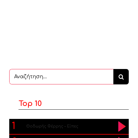
Αναζήτηση
...
Top 10
1
Θοδωρής Φέρρης – Είπες