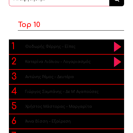
...
Top 10
1
Θοδωρής Φέρρης – Είπες
2
Κατερίνα Λιόλιου – Λογαριασμός
3
Αντώνης Ρέμος – Δευτέρα
4
Γιώργος Σαμπάνης – Δε Μ’ Αγαπούσες
5
Χρήστος Μάστορας – Μαργαρίτα
6
Άννα Βίσση – Εξαίρεση