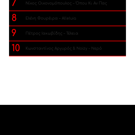
7
Νίκος Οικονομόπουλος – Όπου Κι Αν Πας
8
Ελένη Φουρέιρα – Alleluia
9
Πέτρος Ιακωβίδης – Τέλεια
10
Κωνσταντίνος Αργυρός & Noizy – Νερό