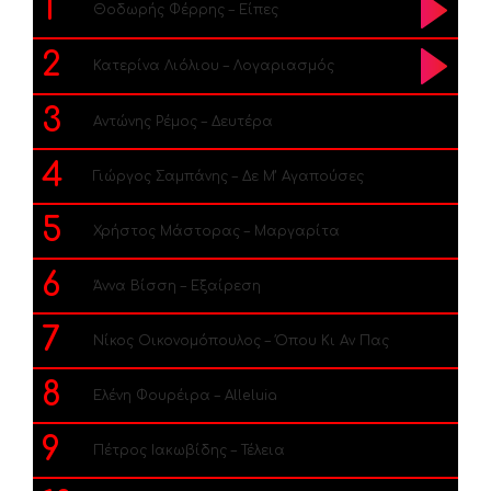
1
Θοδωρής Φέρρης – Είπες
2
Κατερίνα Λιόλιου – Λογαριασμός
3
Αντώνης Ρέμος – Δευτέρα
4
Γιώργος Σαμπάνης – Δε Μ’ Αγαπούσες
5
Χρήστος Μάστορας – Μαργαρίτα
6
Άννα Βίσση – Εξαίρεση
7
Νίκος Οικονομόπουλος – Όπου Κι Αν Πας
8
Ελένη Φουρέιρα – Alleluia
9
Πέτρος Ιακωβίδης – Τέλεια