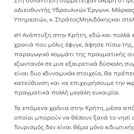
Στη συνάντηση συμμετείχαν ακόμη ο Πρόε
οΔιευθυντής Υδραυλικών Έργωνκ. Μάρκος
Υπηρεσιών, κ. ΣτράτοςΜηλιδάκηςκαι στε
«Η Ανάπτυξη στην Κρήτη, εδώ και πολλά 
χρονιά που μόλις έφυγε, άφησε πίσω της,
παραγωγικό κομμάτι της πραγματικής οικ
«ζωντανό» σε μια εξαιρετικά δύσκολη συ
είναι δυο «δυναμικά» στοιχεία, θα πρέπε
κατεύθυνση και να επιχειρήσουμε την «κ
πραγματικά πολλή μεγάλη ευκαιρία.
Τα επόμενα χρόνια στην Κρήτη, μέσα από
οποίοι μπορούν να θέσουν ξανά το νησί 
Τουρισμός δεν είναι θέμα μόνο «ιδιωτικ