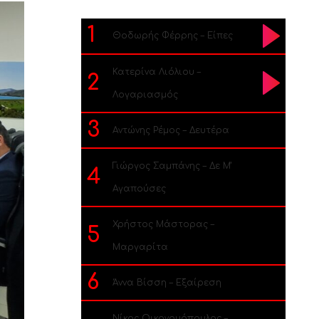
1
Θοδωρής Φέρρης – Είπες
Κατερίνα Λιόλιου –
2
Λογαριασμός
3
Αντώνης Ρέμος – Δευτέρα
Γιώργος Σαμπάνης – Δε Μ’
4
Αγαπούσες
Χρήστος Μάστορας –
5
Μαργαρίτα
6
Άννα Βίσση – Εξαίρεση
Νίκος Οικονομόπουλος –