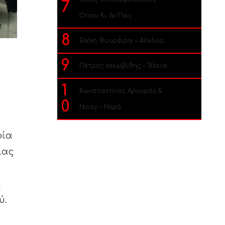
7
Όπου Κι Αν Πας
8
Ελένη Φουρέιρα – Alleluia
9
Πέτρος Ιακωβίδης – Τέλεια
1
Κωνσταντίνος Αργυρός &
0
Noizy – Νερό
οία
ίας
η
ύ.