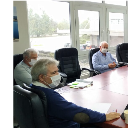
View
Larger
Image