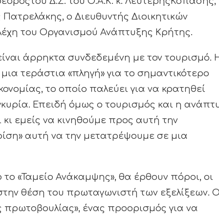
δροςτου Δ.Σ. του Ο.Α.Κ. κ. ΛευτέρηςΚοπάσης,
 Πατρελάκης, ο Διευθυντής Διοικητικών
λέχη του Οργανισμού Ανάπτυξης Κρήτης.
είναι άρρηκτα συνδεδεμένη με τον τουρισμό. 
 μια τεράστια «πληγή» για το σημαντικότερο
ονομίας, το οποίο παλεύει για να κρατηθεί
γκυρία. Επειδή όμως ο τουρισμός και η ανάπτ
ι κι εμείς να κινηθούμε προς αυτή την
ρίση» αυτή να την μετατρέψουμε σε μια
 το «Ταμείο Ανάκαμψης», θα έρθουν πόροι, οι
στην θέση του πρωταγωνιστή των εξελίξεων. 
ής πρωτοβουλίας», ένας προορισμός για να