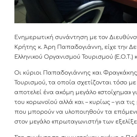
Ενημερωτική συνάντηση με τον Διευθύν
Κρήτης κ. Άρη Παπαδογιάννη, είχε την Δε
Ελληνικού Οργανισμού Τουρισμού (Ε.Ο.Τ.)
Οι κύριοι Παπαδογιάννης και Φραγκάκης
Τουρισμού, τα οποία σχετίζονται τόσο με 
αποτελεί ένα ακόμη μεγάλο «στοίχημα» γ
του κορωνοϊού αλλά και – κυρίως – για 
που μπορούν να υλοποιηθούν τα επόμενα
στον μεγάλο «πρωταγωνιστή» των εξελίξεω