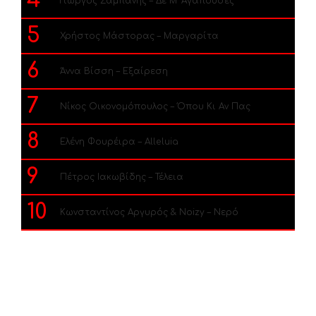
4
Γιώργος Σαμπάνης – Δε Μ’ Αγαπούσες
5
Χρήστος Μάστορας – Μαργαρίτα
6
Άννα Βίσση – Εξαίρεση
7
Νίκος Οικονομόπουλος – Όπου Κι Αν Πας
8
Ελένη Φουρέιρα – Alleluia
9
Πέτρος Ιακωβίδης – Τέλεια
10
Κωνσταντίνος Αργυρός & Noizy – Νερό