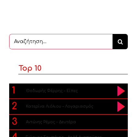
Αναζήτηση
...
Top 10
1
Θοδωρής Φέρρης – Είπες
2
Κατερίνα Λιόλιου – Λογαριασμός
3
Αντώνης Ρέμος – Δευτέρα