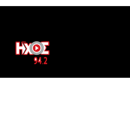
ΕΠΙΚΟΙΝΩΝΙΑ
Μπερνιδάκη 8
Phone: 697 822 4700
Email:
info@hxosfm.gr