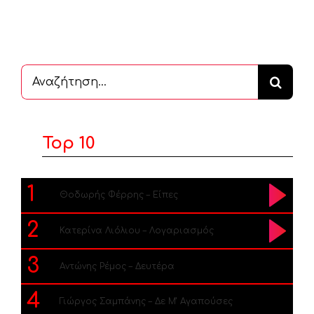
Αναζήτηση
...
Top 10
1
Θοδωρής Φέρρης – Είπες
2
Κατερίνα Λιόλιου – Λογαριασμός
3
Αντώνης Ρέμος – Δευτέρα
4
Γιώργος Σαμπάνης – Δε Μ’ Αγαπούσες