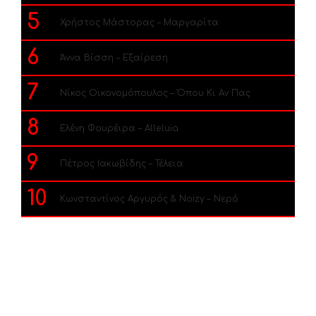
5
Χρήστος Μάστορας – Μαργαρίτα
6
Άννα Βίσση – Εξαίρεση
7
Νίκος Οικονομόπουλος – Όπου Κι Αν Πας
8
Ελένη Φουρέιρα – Alleluia
9
Πέτρος Ιακωβίδης – Τέλεια
10
Κωνσταντίνος Αργυρός & Noizy – Νερό