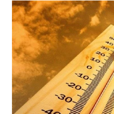
View
Larger
Image