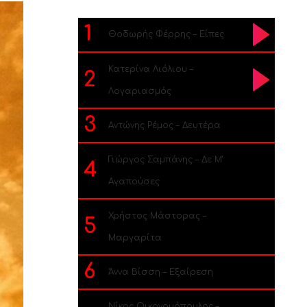
1
Θοδωρής Φέρρης – Είπες
Κατερίνα Λιόλιου –
2
Λογαριασμός
3
Αντώνης Ρέμος – Δευτέρα
Γιώργος Σαμπάνης – Δε Μ’
4
Αγαπούσες
Χρήστος Μάστορας –
5
Μαργαρίτα
6
Άννα Βίσση – Εξαίρεση
Νίκος Οικονομόπουλος –