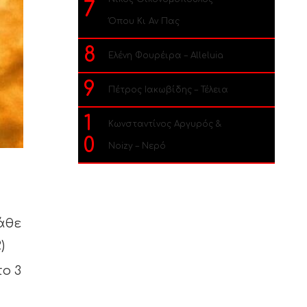
7
Όπου Κι Αν Πας
8
Ελένη Φουρέιρα – Alleluia
9
Πέτρος Ιακωβίδης – Τέλεια
1
Κωνσταντίνος Αργυρός &
0
Noizy – Νερό
άθε
2)
ο 3