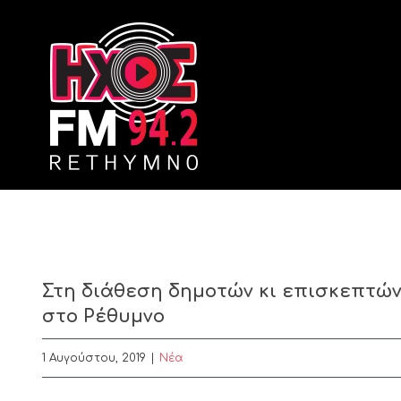
Skip
to
content
Στη διάθεση δημοτών κι επισκεπτώ
στο Ρέθυμνο
1 Αυγούστου, 2019
|
Nέα