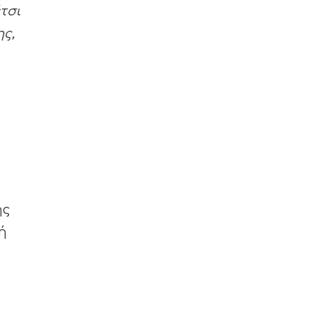
τσι
ης,
ης
ή