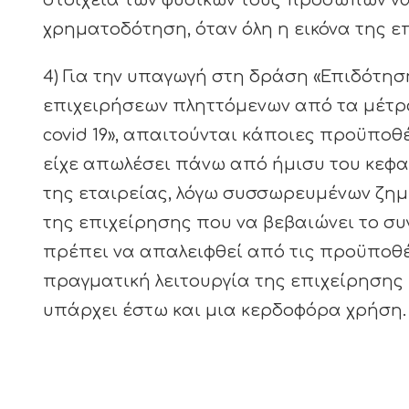
στοιχεία των φυσικών τους προσώπων ν
χρηματοδότηση, όταν όλη η εικόνα της επ
4) Για την υπαγωγή στη δράση «Επιδότη
επιχειρήσεων πληττόμενων από τα μέτρα
covid 19», απαιτούνται κάποιες προϋποθέσ
είχε απωλέσει πάνω από ήμισυ του κεφα
της εταιρείας, λόγω συσσωρευμένων ζημιών»
της επιχείρησης που να βεβαιώνει το συ
πρέπει να απαλειφθεί από τις προϋποθέσ
πραγματική λειτουργία της επιχείρησης κα
υπάρχει έστω και μια κερδοφόρα χρήση.