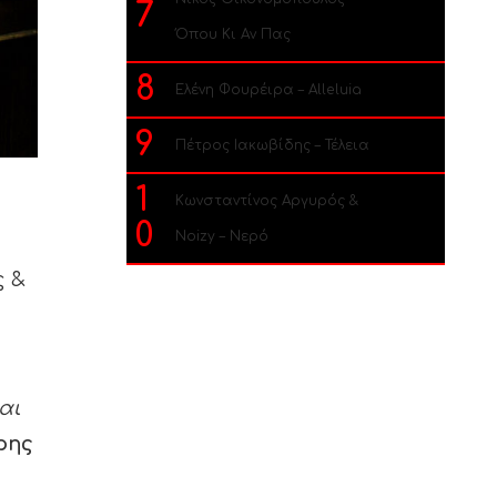
7
Όπου Κι Αν Πας
8
Ελένη Φουρέιρα – Alleluia
9
Πέτρος Ιακωβίδης – Τέλεια
1
Κωνσταντίνος Αργυρός &
0
Noizy – Νερό
ς &
αι
ρης