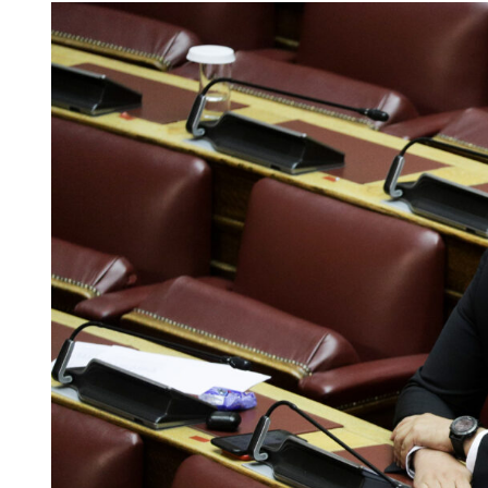
View
Larger
Image