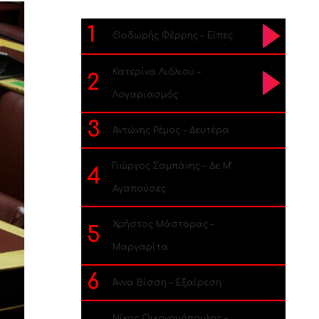
1
Θοδωρής Φέρρης – Είπες
Κατερίνα Λιόλιου –
2
Λογαριασμός
3
Αντώνης Ρέμος – Δευτέρα
Γιώργος Σαμπάνης – Δε Μ’
4
Αγαπούσες
Χρήστος Μάστορας –
5
Μαργαρίτα
6
Άννα Βίσση – Εξαίρεση
Νίκος Οικονομόπουλος –