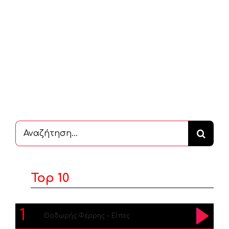
Αναζήτηση
...
Top 10
1
Θοδωρής Φέρρης – Είπες