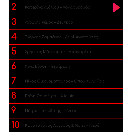
2
Κατερίνα Λιόλιου – Λογαριασμός
3
Αντώνης Ρέμος – Δευτέρα
4
Γιώργος Σαμπάνης – Δε Μ’ Αγαπούσες
5
Χρήστος Μάστορας – Μαργαρίτα
6
Άννα Βίσση – Εξαίρεση
7
Νίκος Οικονομόπουλος – Όπου Κι Αν Πας
8
Ελένη Φουρέιρα – Alleluia
9
Πέτρος Ιακωβίδης – Τέλεια
10
Κωνσταντίνος Αργυρός & Noizy – Νερό