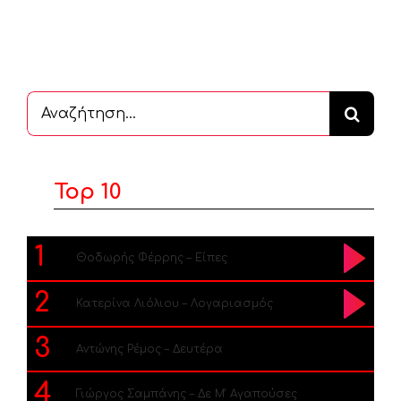
Αναζήτηση
...
Top 10
1
Θοδωρής Φέρρης – Είπες
2
Κατερίνα Λιόλιου – Λογαριασμός
3
Αντώνης Ρέμος – Δευτέρα
4
Γιώργος Σαμπάνης – Δε Μ’ Αγαπούσες