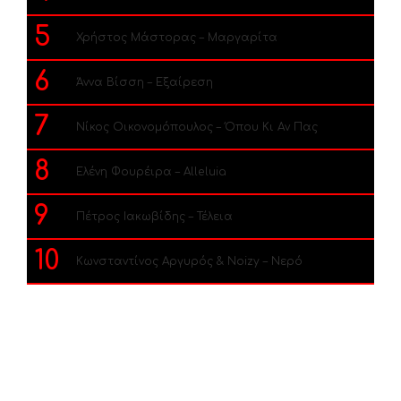
5
Χρήστος Μάστορας – Μαργαρίτα
6
Άννα Βίσση – Εξαίρεση
7
Νίκος Οικονομόπουλος – Όπου Κι Αν Πας
8
Ελένη Φουρέιρα – Alleluia
9
Πέτρος Ιακωβίδης – Τέλεια
10
Κωνσταντίνος Αργυρός & Noizy – Νερό