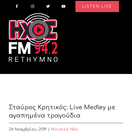
Skip
LISTEN LIVE
to
content
Σταύρος Κρητικός: Live Medley με
αγαπημένα τραγούδια
26 Νοεμβρίου, 2019
|
Μουσικά Νέα