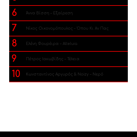
6
Άννα Βίσση – Εξαίρεση
7
Νίκος Οικονομόπουλος – Όπου Κι Αν Πας
8
Ελένη Φουρέιρα – Alleluia
9
Πέτρος Ιακωβίδης – Τέλεια
10
Κωνσταντίνος Αργυρός & Noizy – Νερό