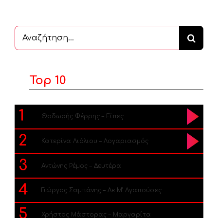
Αναζήτηση
...
Top 10
1
Θοδωρής Φέρρης – Είπες
2
Κατερίνα Λιόλιου – Λογαριασμός
3
Αντώνης Ρέμος – Δευτέρα
4
Γιώργος Σαμπάνης – Δε Μ’ Αγαπούσες
5
Χρήστος Μάστορας – Μαργαρίτα