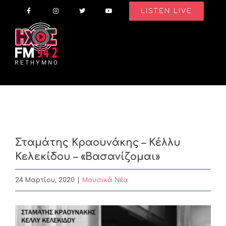
Skip
LISTEN LIVE
to
content
Σταμάτης Κραουνάκης – Κέλλυ
Κελεκίδου – «Βασανίζομαι»
24 Μαρτίου, 2020
|
Μουσικά Νέα
View