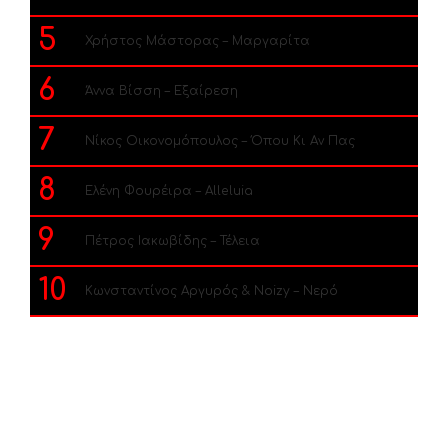
5
Χρήστος Μάστορας – Μαργαρίτα
6
Άννα Βίσση – Εξαίρεση
7
Νίκος Οικονομόπουλος – Όπου Κι Αν Πας
8
Ελένη Φουρέιρα – Alleluia
9
Πέτρος Ιακωβίδης – Τέλεια
10
Κωνσταντίνος Αργυρός & Noizy – Νερό