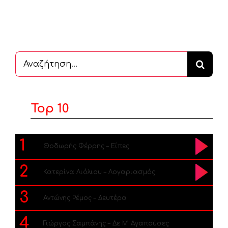
Αναζήτηση
...
Top 10
1
Θοδωρής Φέρρης – Είπες
2
Κατερίνα Λιόλιου – Λογαριασμός
3
Αντώνης Ρέμος – Δευτέρα
4
Γιώργος Σαμπάνης – Δε Μ’ Αγαπούσες