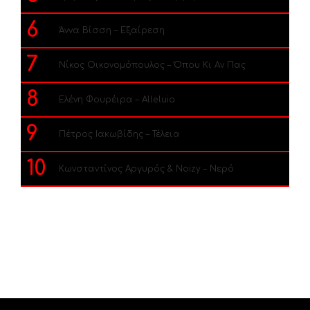
6
Άννα Βίσση – Εξαίρεση
7
Νίκος Οικονομόπουλος – Όπου Κι Αν Πας
8
Ελένη Φουρέιρα – Alleluia
9
Πέτρος Ιακωβίδης – Τέλεια
10
Κωνσταντίνος Αργυρός & Noizy – Νερό