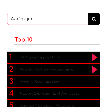
Αναζήτηση
...
Top 10
1
Θοδωρής Φέρρης – Είπες
2
Κατερίνα Λιόλιου – Λογαριασμός
3
Αντώνης Ρέμος – Δευτέρα
4
Γιώργος Σαμπάνης – Δε Μ’ Αγαπούσες
5
Χρήστος Μάστορας – Μαργαρίτα