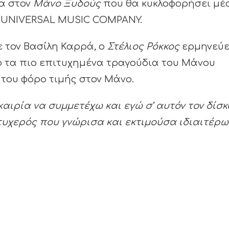
μα στον
Μάνο Ξυδούς
που θα κυκλοφορήσει μέ
A UNIVERSAL MUSIC COMPANY.
ε τον Βασίλη Καρρά
,
ο
Στέλιος Ρόκκος
ερμηνεύε
 τα πιο επιτυχημένα τραγούδια του Μάνου
 του φόρο τιμής στον Μάνο.
ιρία να συμμετέχω και εγώ σ’ αυτόν τον δίσκο
τυχερός που γνώρισα και εκτιμούσα ιδιαιτέρω