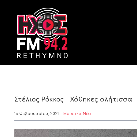
Skip
to
content
Στέλιος Ρόκκος – Χάθηκες αλήτισσα
15 Φεβρουαρίου, 2021
|
Μουσικά Νέα
View