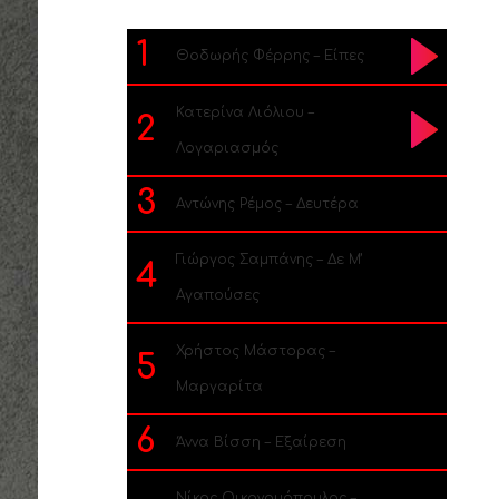
1
Θοδωρής Φέρρης – Είπες
Κατερίνα Λιόλιου –
2
Λογαριασμός
3
Αντώνης Ρέμος – Δευτέρα
Γιώργος Σαμπάνης – Δε Μ’
4
Αγαπούσες
Χρήστος Μάστορας –
5
Μαργαρίτα
6
Άννα Βίσση – Εξαίρεση
Νίκος Οικονομόπουλος –