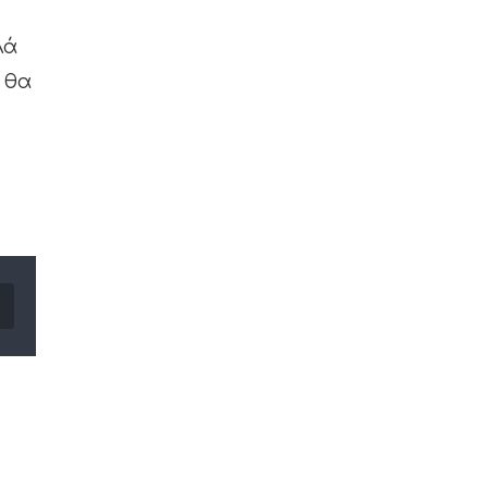
λά
 θα
Email