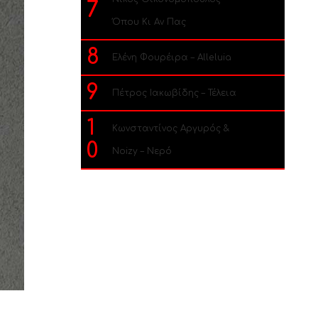
7
Όπου Κι Αν Πας
8
Ελένη Φουρέιρα – Alleluia
9
Πέτρος Ιακωβίδης – Τέλεια
1
Κωνσταντίνος Αργυρός &
0
Noizy – Νερό