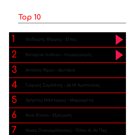
Top 10
1
Θοδωρής Φέρρης – Είπες
2
Κατερίνα Λιόλιου – Λογαριασμός
3
Αντώνης Ρέμος – Δευτέρα
4
Γιώργος Σαμπάνης – Δε Μ’ Αγαπούσες
5
Χρήστος Μάστορας – Μαργαρίτα
6
Άννα Βίσση – Εξαίρεση
7
Νίκος Οικονομόπουλος – Όπου Κι Αν Πας