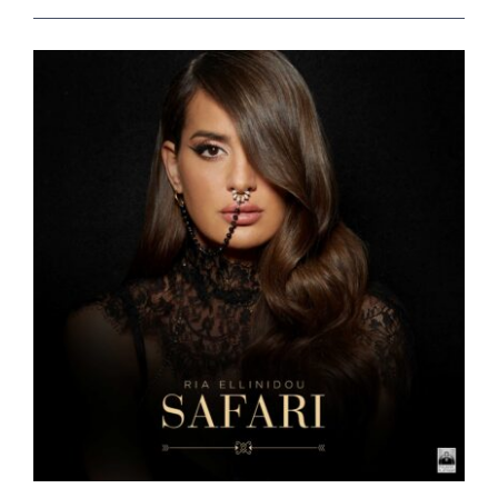
View
Larger
Image