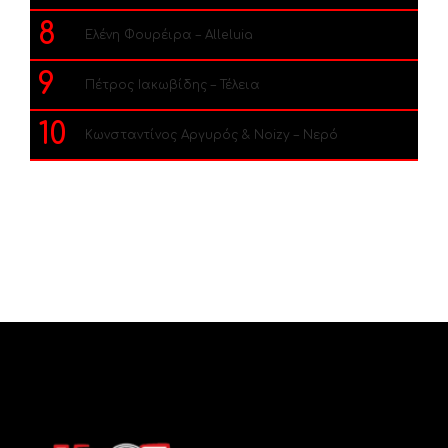
8
Ελένη Φουρέιρα – Alleluia
9
Πέτρος Ιακωβίδης – Τέλεια
10
Κωνσταντίνος Αργυρός & Noizy – Νερό