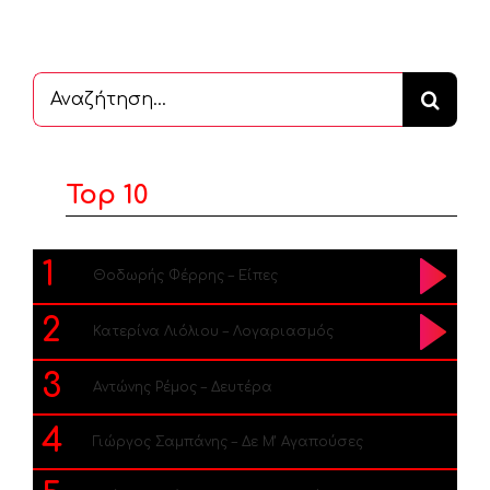
Αναζήτηση
...
Top 10
1
Θοδωρής Φέρρης – Είπες
2
Κατερίνα Λιόλιου – Λογαριασμός
3
Αντώνης Ρέμος – Δευτέρα
4
Γιώργος Σαμπάνης – Δε Μ’ Αγαπούσες