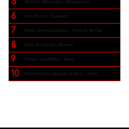
5
Χρήστος Μάστορας – Μαργαρίτα
6
Άννα Βίσση – Εξαίρεση
7
Νίκος Οικονομόπουλος – Όπου Κι Αν Πας
8
Ελένη Φουρέιρα – Alleluia
9
Πέτρος Ιακωβίδης – Τέλεια
10
Κωνσταντίνος Αργυρός & Noizy – Νερό