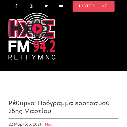
Skip
LISTEN LIVE
to
content
Ρέθυμνο: Πρόγραμμα εορτασμού
25ης Μαρτίου
22 Μαρτίου, 2021
|
Nέα