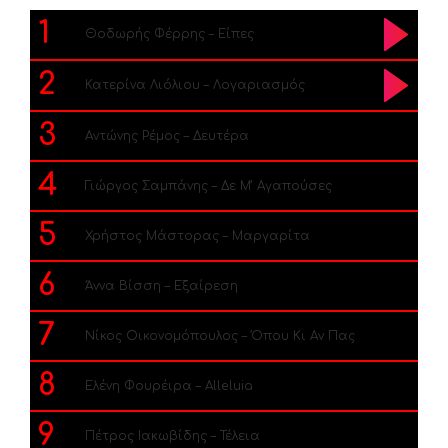
1
Θοδωρής Φέρρης – Είπες
2
Κατερίνα Λιόλιου – Λογαριασμός
3
Αντώνης Ρέμος – Δευτέρα
4
Γιώργος Σαμπάνης – Δε Μ’ Αγαπούσες
5
Χρήστος Μάστορας – Μαργαρίτα
6
Άννα Βίσση – Εξαίρεση
7
Νίκος Οικονομόπουλος – Όπου Κι Αν Πας
8
Ελένη Φουρέιρα – Alleluia
9
Πέτρος Ιακωβίδης – Τέλεια