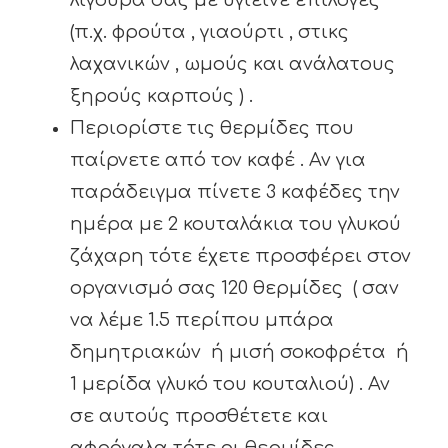
λιγούρα σας με υγιεινέ επιλογές
(π.χ. φρούτα , γιαούρτι , στικς
λαχανικών , ωμούς και ανάλατους
ξηρούς καρπούς ) .
Περιορίστε τις θερμίδες που
παίρνετε από τον καφέ . Αν για
παράδειγμα πίνετε 3 καφέδες την
ημέρα με 2 κουταλάκια του γλυκού
ζάχαρη τότε έχετε προσφέρει στον
οργανισμό σας 120 θερμίδες ( σαν
να λέμε 1.5 περίπου μπάρα
δημητριακών ή μισή σοκοφρέτα ή
1 μερίδα γλυκό του κουταλιού) . Αν
σε αυτούς προσθέτετε και