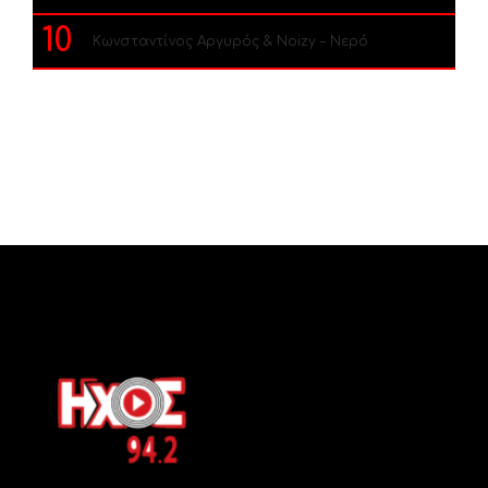
10
Κωνσταντίνος Αργυρός & Noizy – Νερό