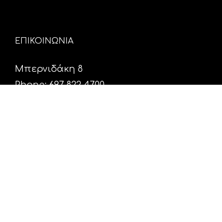
ΕΠΙΚΟΙΝΩΝΙΑ
Μπερνιδάκη 8
Phone: 697 822 4700
Email:
info@hxosfm.gr
Web:
HxosFm.gr
Ο Σταθμός