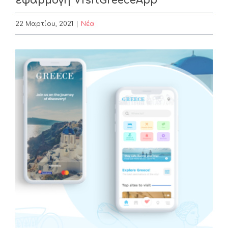
εφαρμογή VisitGreeceApp
22 Μαρτίου, 2021
|
Nέα
View
Larger
Image