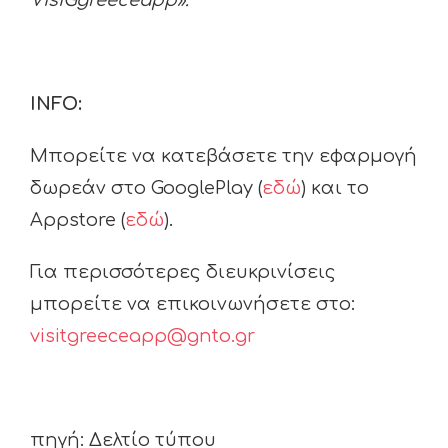
VisiGgreeceapp
».
INFO
:
Μπορείτε να κατεβάσετε την εφαρμογή
δωρεάν στο GooglePlay (
εδώ
) και το
Appstore (
εδώ
).
Για περισσότερες διευκρινίσεις
μπορείτε να επικοινωνήσετε στο:
visitgreeceapp@gnto.gr
πηγή: Δελτίο τύπου