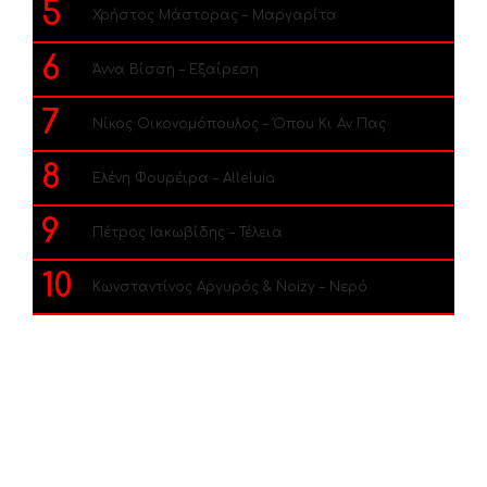
5
Χρήστος Μάστορας – Μαργαρίτα
6
Άννα Βίσση – Εξαίρεση
7
Νίκος Οικονομόπουλος – Όπου Κι Αν Πας
8
Ελένη Φουρέιρα – Alleluia
9
Πέτρος Ιακωβίδης – Τέλεια
10
Κωνσταντίνος Αργυρός & Noizy – Νερό