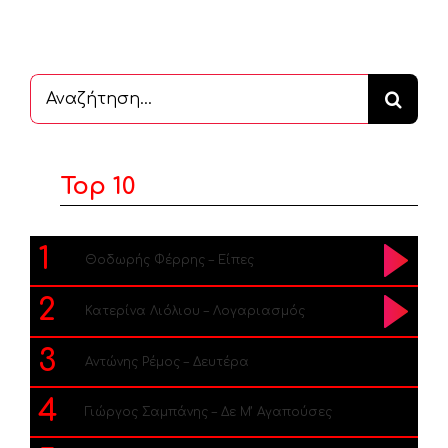
Αναζήτηση
...
Top 10
1
Θοδωρής Φέρρης – Είπες
2
Κατερίνα Λιόλιου – Λογαριασμός
3
Αντώνης Ρέμος – Δευτέρα
4
Γιώργος Σαμπάνης – Δε Μ’ Αγαπούσες