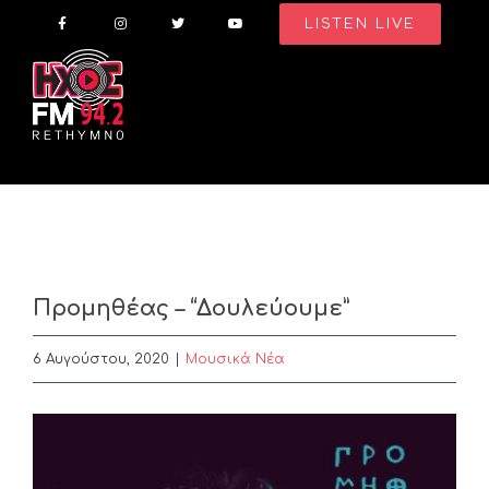
Skip
LISTEN LIVE
to
content
Προμηθέας – “Δουλεύουμε”
6 Αυγούστου, 2020
|
Μουσικά Νέα
View
Larger