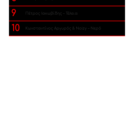
9
Πέτρος Ιακωβίδης – Τέλεια
10
Κωνσταντίνος Αργυρός & Noizy – Νερό