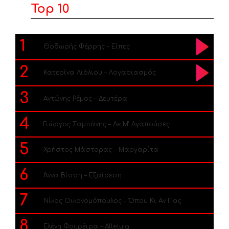
Top 10
1
Θοδωρής Φέρρης – Είπες
2
Κατερίνα Λιόλιου – Λογαριασμός
3
Αντώνης Ρέμος – Δευτέρα
4
Γιώργος Σαμπάνης – Δε Μ’ Αγαπούσες
5
Χρήστος Μάστορας – Μαργαρίτα
6
Άννα Βίσση – Εξαίρεση
7
Νίκος Οικονομόπουλος – Όπου Κι Αν Πας
8
Ελένη Φουρέιρα – Alleluia