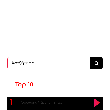
Αναζήτηση
...
Top 10
1
Θοδωρής Φέρρης – Είπες