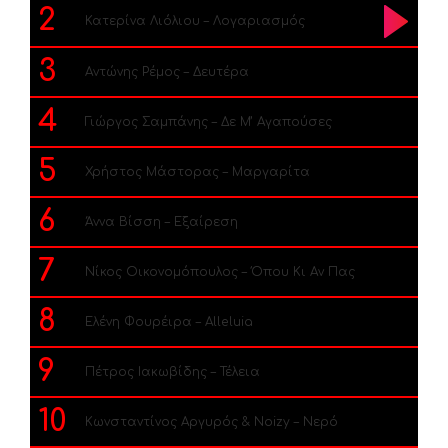
2
Κατερίνα Λιόλιου – Λογαριασμός
3
Αντώνης Ρέμος – Δευτέρα
4
Γιώργος Σαμπάνης – Δε Μ’ Αγαπούσες
5
Χρήστος Μάστορας – Μαργαρίτα
6
Άννα Βίσση – Εξαίρεση
7
Νίκος Οικονομόπουλος – Όπου Κι Αν Πας
8
Ελένη Φουρέιρα – Alleluia
9
Πέτρος Ιακωβίδης – Τέλεια
10
Κωνσταντίνος Αργυρός & Noizy – Νερό