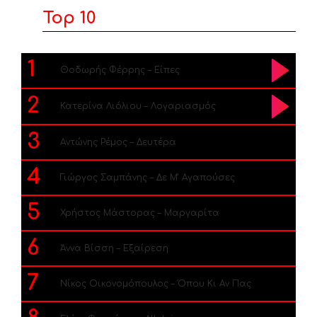
Top 10
1
Θοδωρής Φέρρης – Είπες
2
Κατερίνα Λιόλιου – Λογαριασμός
3
Αντώνης Ρέμος – Δευτέρα
4
Γιώργος Σαμπάνης – Δε Μ’ Αγαπούσες
5
Χρήστος Μάστορας – Μαργαρίτα
6
Άννα Βίσση – Εξαίρεση
7
Νίκος Οικονομόπουλος – Όπου Κι Αν Πας