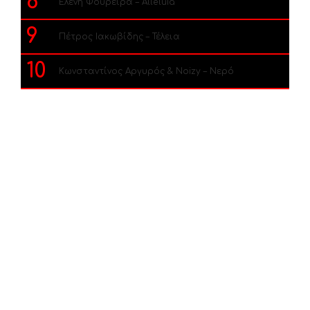
8
Ελένη Φουρέιρα – Alleluia
9
Πέτρος Ιακωβίδης – Τέλεια
10
Κωνσταντίνος Αργυρός & Noizy – Νερό