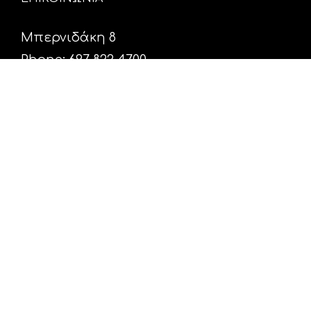
Μπερνιδάκη 8
Phone: 697 822 4700
Email:
info@hxosfm.gr
Web:
HxosFm.gr
Ο Σταθμός
Πρόγραμμα
Διαφήμιση