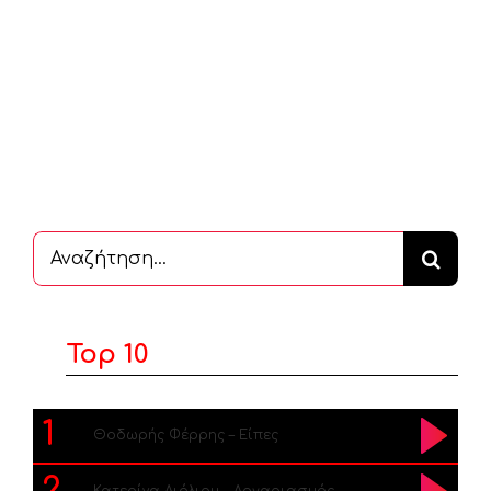
Αναζήτηση
...
Top 10
1
Θοδωρής Φέρρης – Είπες
2
Κατερίνα Λιόλιου – Λογαριασμός