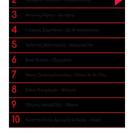
3
Αντώνης Ρέμος – Δευτέρα
4
Γιώργος Σαμπάνης – Δε Μ’ Αγαπούσες
5
Χρήστος Μάστορας – Μαργαρίτα
6
Άννα Βίσση – Εξαίρεση
7
Νίκος Οικονομόπουλος – Όπου Κι Αν Πας
8
Ελένη Φουρέιρα – Alleluia
9
Πέτρος Ιακωβίδης – Τέλεια
10
Κωνσταντίνος Αργυρός & Noizy – Νερό