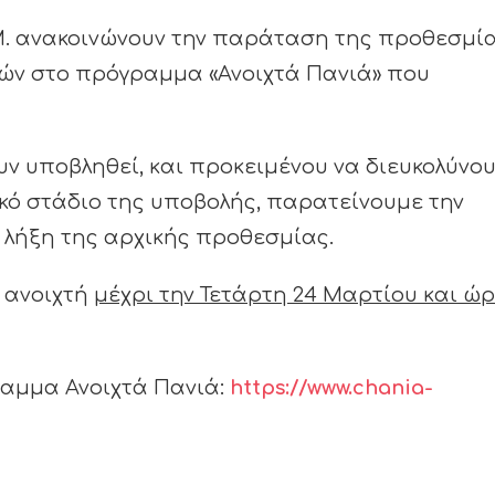
Α.Μ. ανακοινώνουν την παράταση της προθεσμί
ιών στο πρόγραμμα «Ανοιχτά Πανιά» που
 υποβληθεί, και προκειμένου να διευκολύνο
ικό στάδιο της υποβολής, παρατείνουμε την
 λήξη της αρχικής προθεσμίας.
 ανοιχτή
μέχρι την Τετάρτη 24 Μαρτίου και ώ
ραμμα Ανοιχτά Πανιά:
https://www.chania-