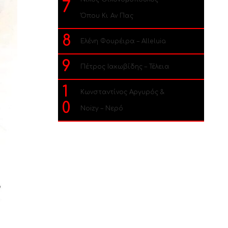
7
Όπου Κι Αν Πας
8
Ελένη Φουρέιρα – Alleluia
9
Πέτρος Ιακωβίδης – Τέλεια
1
Κωνσταντίνος Αργυρός &
0
Noizy – Νερό