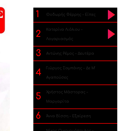
1
Θοδωρής Φέρρης – Είπες
Κατερίνα Λιόλιου –
2
Λογαριασμός
3
Αντώνης Ρέμος – Δευτέρα
Γιώργος Σαμπάνης – Δε Μ’
4
Αγαπούσες
Χρήστος Μάστορας –
5
Μαργαρίτα
6
Άννα Βίσση – Εξαίρεση
Νίκος Οικονομόπουλος –