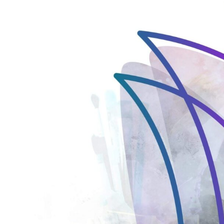
View
Larger
Image