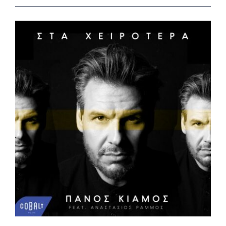
View
Larger
Image