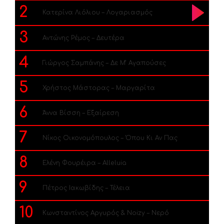
2
Κατερίνα Λιόλιου – Λογαριασμός
3
Αντώνης Ρέμος – Δευτέρα
4
Γιώργος Σαμπάνης – Δε Μ’ Αγαπούσες
5
Χρήστος Μάστορας – Μαργαρίτα
6
Άννα Βίσση – Εξαίρεση
7
Νίκος Οικονομόπουλος – Όπου Κι Αν Πας
8
Ελένη Φουρέιρα – Alleluia
9
Πέτρος Ιακωβίδης – Τέλεια
10
Κωνσταντίνος Αργυρός & Noizy – Νερό