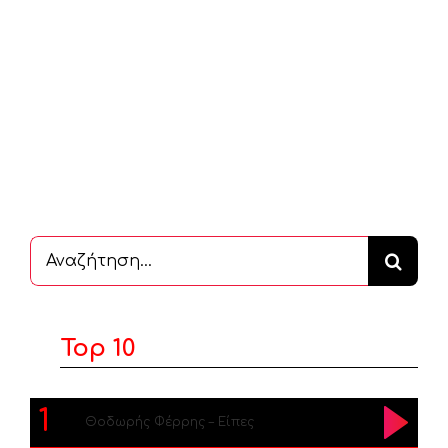
Αναζήτηση
...
Top 10
1
Θοδωρής Φέρρης – Είπες