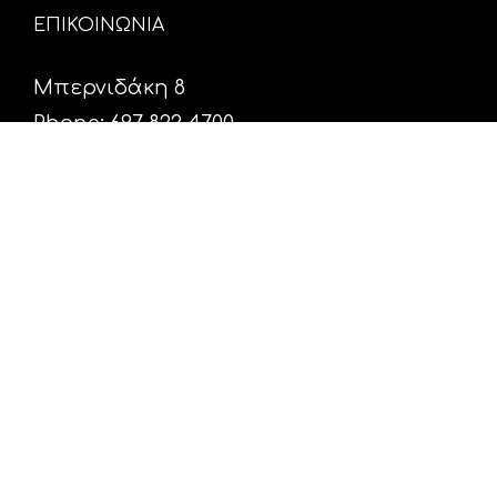
ΕΠΙΚΟΙΝΩΝΙΑ
Μπερνιδάκη 8
Phone: 697 822 4700
Email:
info@hxosfm.gr
Web:
HxosFm.gr
Ο Σταθμός
Πρόγραμμα