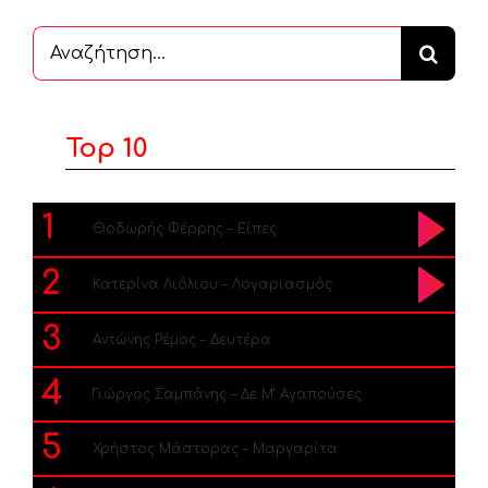
Αναζήτηση
...
Top 10
1
Θοδωρής Φέρρης – Είπες
2
Κατερίνα Λιόλιου – Λογαριασμός
3
Αντώνης Ρέμος – Δευτέρα
4
Γιώργος Σαμπάνης – Δε Μ’ Αγαπούσες
5
Χρήστος Μάστορας – Μαργαρίτα