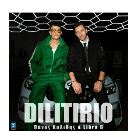
View
Larger
Image