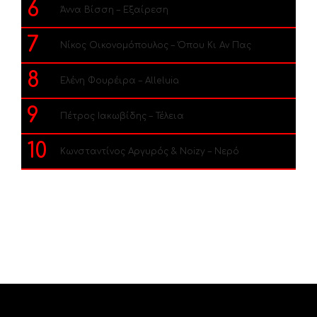
6
Άννα Βίσση – Εξαίρεση
7
Νίκος Οικονομόπουλος – Όπου Κι Αν Πας
8
Ελένη Φουρέιρα – Alleluia
9
Πέτρος Ιακωβίδης – Τέλεια
10
Κωνσταντίνος Αργυρός & Noizy – Νερό