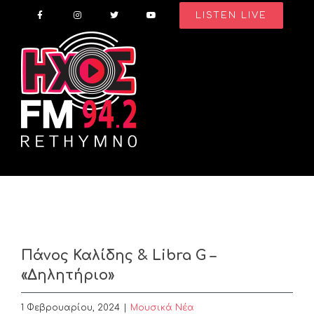
Skip
LISTEN LIVE
to
content
Πάνος Καλίδης & Libra G –
«Δηλητήριο»
1 Φεβρουαρίου, 2024
|
Μουσικά Νέα