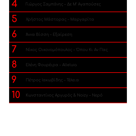
4
Γιώργος Σαμπάνης – Δε Μ’ Αγαπούσες
5
Χρήστος Μάστορας – Μαργαρίτα
6
Άννα Βίσση – Εξαίρεση
7
Νίκος Οικονομόπουλος – Όπου Κι Αν Πας
8
Ελένη Φουρέιρα – Alleluia
9
Πέτρος Ιακωβίδης – Τέλεια
10
Κωνσταντίνος Αργυρός & Noizy – Νερό