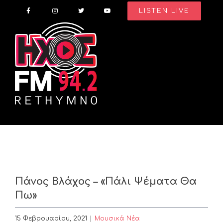
Skip
LISTEN LIVE
to
content
Πάνος Βλάχος – «Πάλι Ψέματα Θα
Πω»
15 Φεβρουαρίου, 2021
|
Μουσικά Νέα