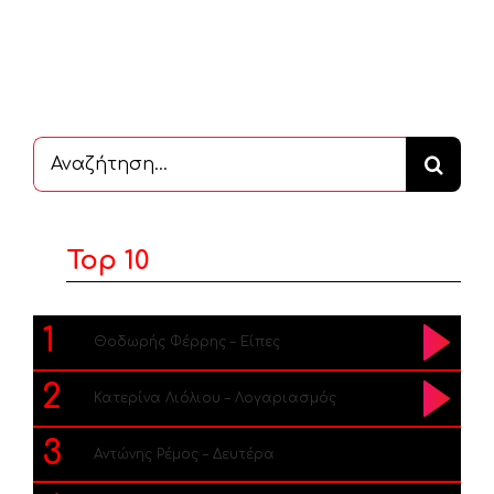
Αναζήτηση
...
Top 10
1
Θοδωρής Φέρρης – Είπες
2
Κατερίνα Λιόλιου – Λογαριασμός
3
Αντώνης Ρέμος – Δευτέρα