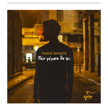
View
Larger
Image