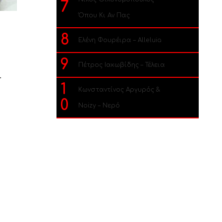
7
Όπου Κι Αν Πας
8
Ελένη Φουρέιρα – Alleluia
9
Πέτρος Ιακωβίδης – Τέλεια
.
1
Κωνσταντίνος Αργυρός &
0
Noizy – Νερό