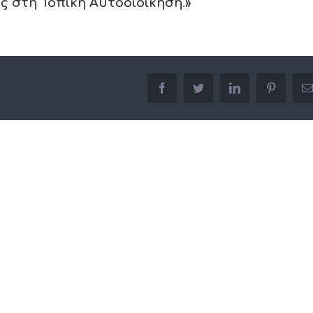
υς στη Τοπική Αυτοδιοίκηση
.
»
facebook
twitter
linkedin
pinterest