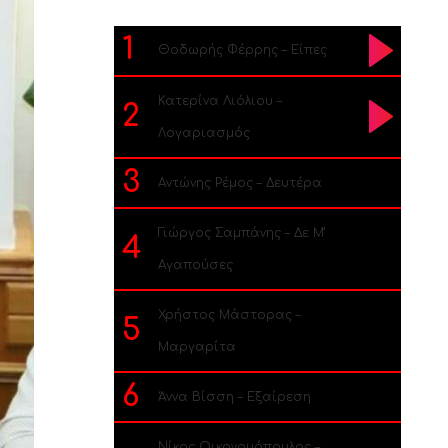
1
Θοδωρής Φέρρης – Είπες
Κατερίνα Λιόλιου –
2
Λογαριασμός
3
Αντώνης Ρέμος – Δευτέρα
Γιώργος Σαμπάνης – Δε Μ’
4
Αγαπούσες
Χρήστος Μάστορας –
5
Μαργαρίτα
6
Άννα Βίσση – Εξαίρεση
Νίκος Οικονομόπουλος –