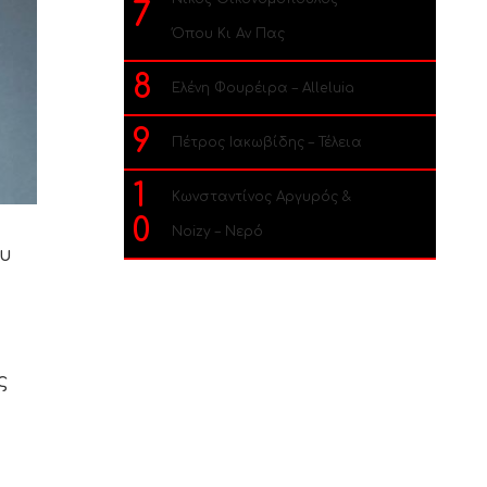
7
Όπου Κι Αν Πας
8
Ελένη Φουρέιρα – Alleluia
9
Πέτρος Ιακωβίδης – Τέλεια
1
Κωνσταντίνος Αργυρός &
0
Noizy – Νερό
ου
ς