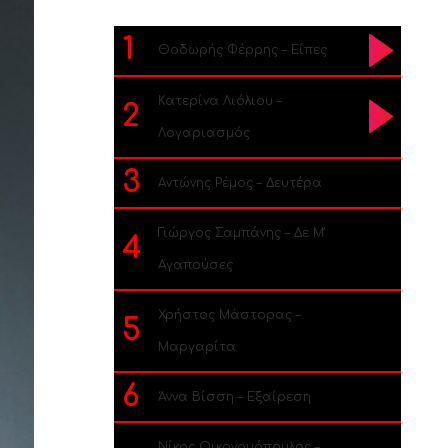
1
Θοδωρής Φέρρης – Είπες
Κατερίνα Λιόλιου –
2
Λογαριασμός
3
Αντώνης Ρέμος – Δευτέρα
Γιώργος Σαμπάνης – Δε Μ’
4
Αγαπούσες
Χρήστος Μάστορας –
5
Μαργαρίτα
6
Άννα Βίσση – Εξαίρεση
Νίκος Οικονομόπουλος –