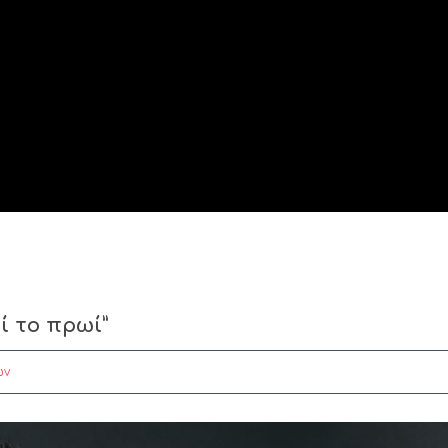
 το πρωί”
ών