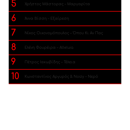
5
Χρήστος Μάστορας – Μαργαρίτα
6
Άννα Βίσση – Εξαίρεση
7
Νίκος Οικονομόπουλος – Όπου Κι Αν Πας
8
Ελένη Φουρέιρα – Alleluia
9
Πέτρος Ιακωβίδης – Τέλεια
10
Κωνσταντίνος Αργυρός & Noizy – Νερό