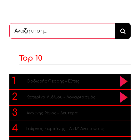
Αναζήτηση
...
Top 10
1
Θοδωρής Φέρρης – Είπες
2
Κατερίνα Λιόλιου – Λογαριασμός
3
Αντώνης Ρέμος – Δευτέρα
4
Γιώργος Σαμπάνης – Δε Μ’ Αγαπούσες