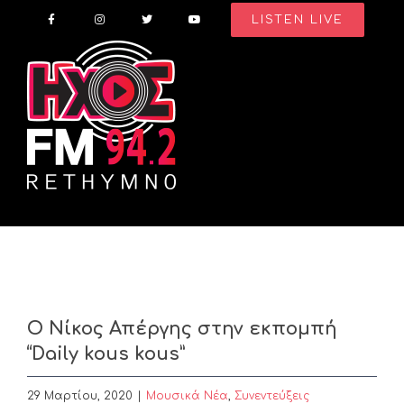
Skip
LISTEN LIVE
to
content
Ο Νίκος Απέργης στην εκπομπή
“Daily kous kous”
29 Μαρτίου, 2020
|
Μουσικά Νέα
,
Συνεντεύξεις