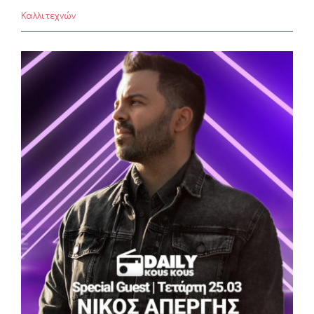
Καλλιτεχνών
View
Larger
Image