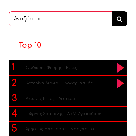
Αναζήτηση
...
Top 10
1
Θοδωρής Φέρρης – Είπες
2
Κατερίνα Λιόλιου – Λογαριασμός
3
Αντώνης Ρέμος – Δευτέρα
4
Γιώργος Σαμπάνης – Δε Μ’ Αγαπούσες
5
Χρήστος Μάστορας – Μαργαρίτα