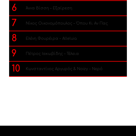
6
Άννα Βίσση – Εξαίρεση
7
Νίκος Οικονομόπουλος – Όπου Κι Αν Πας
8
Ελένη Φουρέιρα – Alleluia
9
Πέτρος Ιακωβίδης – Τέλεια
10
Κωνσταντίνος Αργυρός & Noizy – Νερό