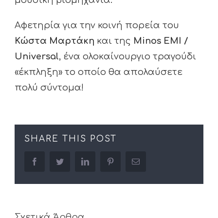
μουσική βιομηχανία.
Αφετηρία για την κοινή πορεία του
Κώστα
Μαρτάκη
και της
Minos EMI
/
Universal
, ένα ολοκαίνουργιο τραγούδι
«έκπληξη» το οποίο θα απολαύσετε
πολύ σύντομα!
SHARE THIS POST
facebook
twitter
linkedin
pinterest
Email
Σχετικά Άρθρα