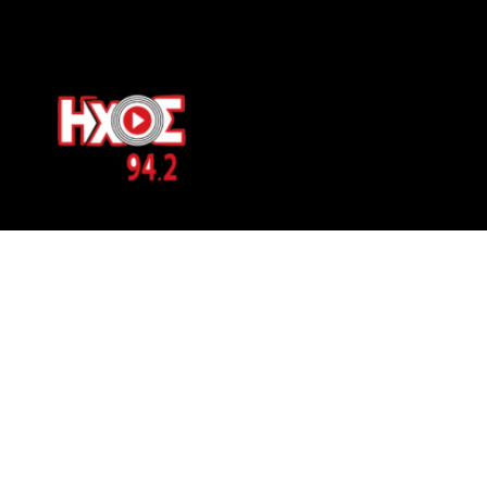
ΕΠΙΚΟΙΝΩΝΙΑ
Μπερνιδάκη 8
Phone: 697 822 4700
Email:
info@hxosfm.gr
Web:
HxosFm.gr