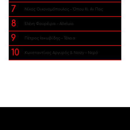
7
Νίκος Οικονομόπουλος – Όπου Κι Αν Πας
8
Ελένη Φουρέιρα – Alleluia
9
Πέτρος Ιακωβίδης – Τέλεια
10
Κωνσταντίνος Αργυρός & Noizy – Νερό