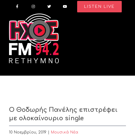
Skip
LISTEN LIVE
to
content
Ο Θοδωρής Πανέλης επιστρέφει
με ολοκαίνουριο single
10 Νοεμβρίου, 2019
|
Μουσικά Νέα