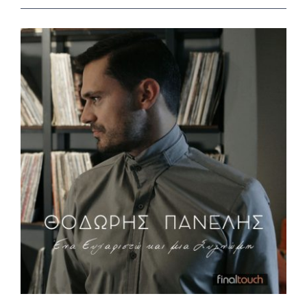
View
Larger
Image