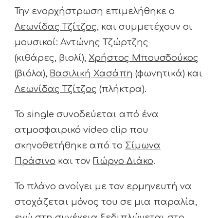
Την ενορχήστρωση επιμελήθηκε ο
Λεωνίδας Τζίτζος
, και συμμετέχουν οι
μουσικοί:
Αντώνης Τζώρτζης
(κιθάρες, βιολί),
Χρήστος Μπουσδούκος
(βιόλα),
Βασιλική Χασάπη
(φωνητικά) και
Λεωνίδας Τζίτζος
(πλήκτρα).
Το single συνοδεύεται από ένα
ατμοσφαιρικό video clip που
σκηνοθετήθηκε από το
Σίμωνα
Πράσινο
και τον
Γιώργο Διάκο
.
Το πλάνο ανοίγει με τον ερμηνευτή να
στοχάζεται μόνος του σε μια παραλία,
ενώ στη συνέχεια ξεδιπλώνεται στο