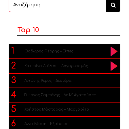
Αναζήτηση
...
Top 10
1
Θοδωρής Φέρρης – Είπες
2
Κατερίνα Λιόλιου – Λογαριασμός
3
Αντώνης Ρέμος – Δευτέρα
4
Γιώργος Σαμπάνης – Δε Μ’ Αγαπούσες
5
Χρήστος Μάστορας – Μαργαρίτα
6
Άννα Βίσση – Εξαίρεση