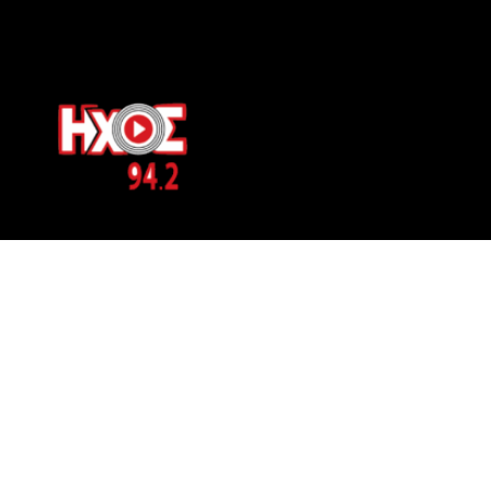
ΕΠΙΚΟΙΝΩΝΙΑ
Μπερνιδάκη 8
Phone: 697 822 4700
Email:
info@hxosfm.gr
Web:
HxosFm.gr