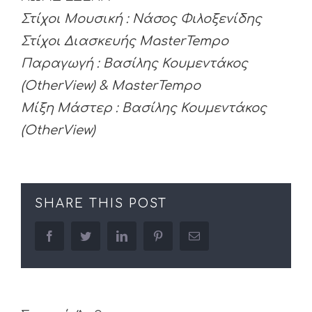
Στίχοι Μουσική : Νάσος Φιλοξενίδης
Στίχοι Διασκευής
Master
Tempo
Παραγωγή : Βασίλης Κουμεντάκος
(
OtherView
) &
Master
Tempo
Μίξη Μάστερ : Βασίλης Κουμεντάκος
(
OtherView
)
SHARE THIS POST
facebook
twitter
linkedin
pinterest
Email