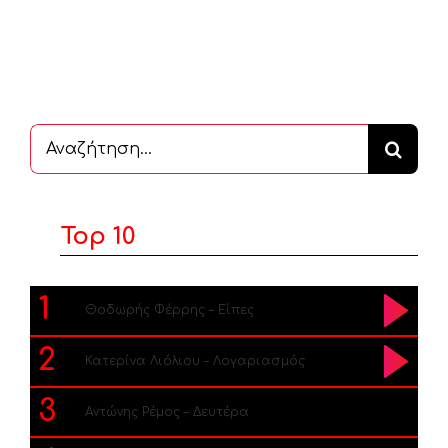
Αναζήτηση
...
Top 10
1
Θοδωρής Φέρρης – Είπες
2
Κατερίνα Λιόλιου – Λογαριασμός
3
Αντώνης Ρέμος – Δευτέρα