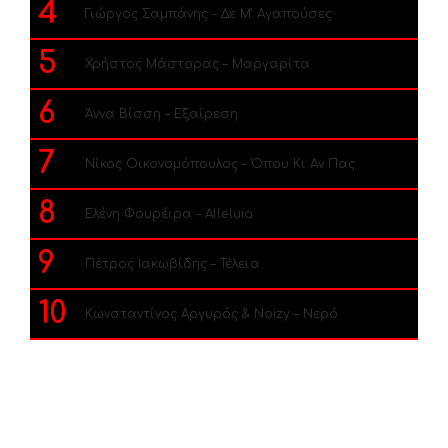
4
Γιώργος Σαμπάνης – Δε Μ’ Αγαπούσες
5
Χρήστος Μάστορας – Μαργαρίτα
6
Άννα Βίσση – Εξαίρεση
7
Νίκος Οικονομόπουλος – Όπου Κι Αν Πας
8
Ελένη Φουρέιρα – Alleluia
9
Πέτρος Ιακωβίδης – Τέλεια
10
Κωνσταντίνος Αργυρός & Noizy – Νερό