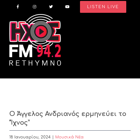
Skip
LISTEN LIVE
to
content
Ο Άγγελος Ανδριανός ερμηνεύει τo
“Ίχνος”
18 Ιανουαρίου, 2024
|
Μουσικά Νέα