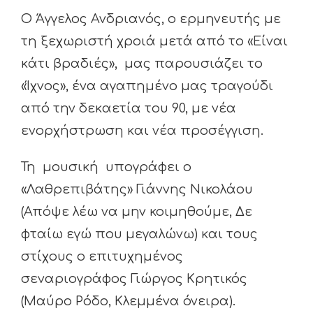
Ο Άγγελος Ανδριανός, ο ερμηνευτής με
τη ξεχωριστή χροιά μετά από το «Είναι
κάτι βραδιές», μας παρουσιάζει το
«Ίχνος», ένα αγαπημένο μας τραγούδι
από την δεκαετία του 90, με νέα
ενορχήστρωση και νέα προσέγγιση.
Τη μουσική υπογράφει ο
«Λαθρεπιβάτης» Γιάννης Νικολάου
(Απόψε λέω να μην κοιμηθούμε, Δε
φταίω εγώ που μεγαλώνω) και τους
στίχους ο επιτυχημένος
σεναριογράφος Γιώργος Κρητικός
(Μαύρο Ρόδο, Κλεμμένα όνειρα).