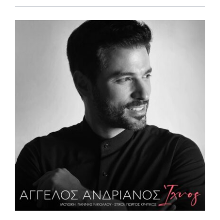
View
Larger
Image