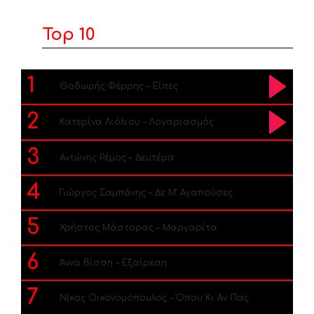
Top 10
1
Θοδωρής Φέρρης – Είπες
2
Κατερίνα Λιόλιου – Λογαριασμός
3
Αντώνης Ρέμος – Δευτέρα
4
Γιώργος Σαμπάνης – Δε Μ’ Αγαπούσες
5
Χρήστος Μάστορας – Μαργαρίτα
6
Άννα Βίσση – Εξαίρεση
7
Νίκος Οικονομόπουλος – Όπου Κι Αν Πας