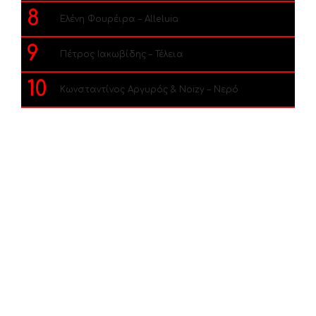
8
Ελένη Φουρέιρα – Alleluia
9
Πέτρος Ιακωβίδης – Τέλεια
10
Κωνσταντίνος Αργυρός & Noizy – Νερό