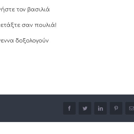
νήστε τον βασιλιά
ετάξτε σαν πουλιά!
γεννα δοξολογούν
facebook
twitter
linkedin
pinterest