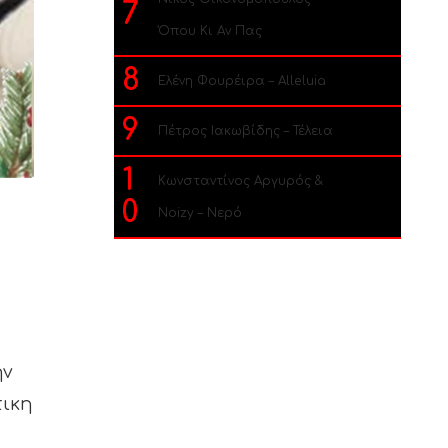
7
Όπου Κι Αν Πας
8
Ελένη Φουρέιρα – Alleluia
9
Πέτρος Ιακωβίδης – Τέλεια
1
Κωνσταντίνος Αργυρός &
0
Noizy – Νερό
ην
τικη