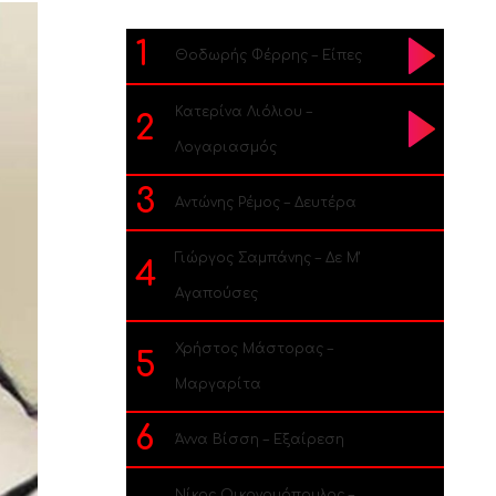
1
Θοδωρής Φέρρης – Είπες
Κατερίνα Λιόλιου –
2
Λογαριασμός
3
Αντώνης Ρέμος – Δευτέρα
Γιώργος Σαμπάνης – Δε Μ’
4
Αγαπούσες
Χρήστος Μάστορας –
5
Μαργαρίτα
6
Άννα Βίσση – Εξαίρεση
Νίκος Οικονομόπουλος –