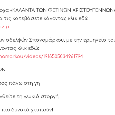
πέροχα «ΚΑΛΑΝΤΑ ΤΩΝ ΦΕΤΙΝΩΝ ΧΡΙΣΤΟΥΓΕΝΝΩΝ»
α τις κατεβάσετε κάνοντας κλικ εδώ:
.zip
ων αδελφών Σπανομάρκου, με την ερμηνεία το
οντας κλικ εδώ:
anomarkou/videos/1918505034961794
ΩΝ
έφος πάνω στη γη
νθείτε τη γλυκιά στοργή
ς πιο δυνατά χτυπούν!