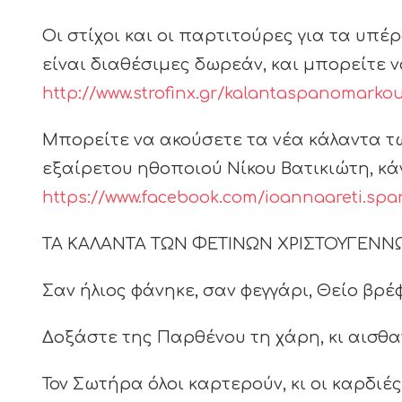
Οι στίχοι και οι παρτιτούρες για τα υ
είναι διαθέσιμες δωρεάν, και μπορείτε ν
http://www.strofinx.gr/kalantaspanomarkou
Μπορείτε να ακούσετε τα νέα κάλαντα τ
εξαίρετου ηθοποιού Νίκου Βατικιώτη, κάν
https://www.facebook.com/ioannaareti.sp
ΤΑ ΚΑΛΑΝΤΑ ΤΩΝ ΦΕΤΙΝΩΝ ΧΡΙΣΤΟΥΓΕΝΝ
Σαν ήλιος φάνηκε, σαν φεγγάρι, Θείο βρ
Δοξάστε της Παρθένου τη χάρη, κι αισθα
Τον Σωτήρα όλοι καρτερούν, κι οι καρδιέ