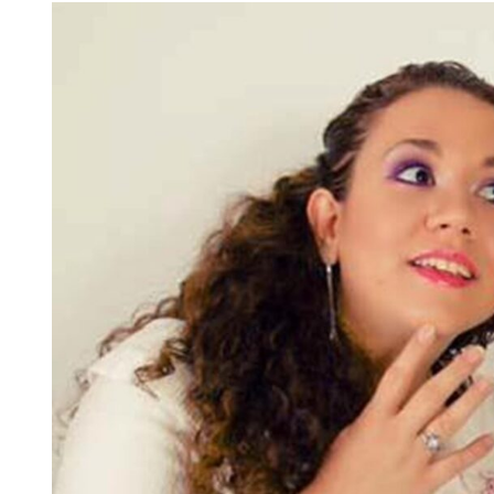
View
Larger
Image