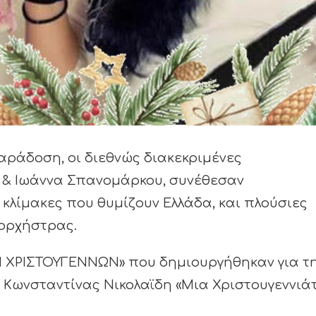
αράδοση, οι διεθνώς διακεκριμένες
ή & Ιωάννα Σπανομάρκου, συνέθεσαν
 κλίμακες που θυμίζουν Ελλάδα, και πλούσιες
ορχήστρας.
Ν ΧΡΙΣΤΟΥΓΕΝΝΩΝ» που δημιουργήθηκαν για τ
Κωνσταντίνας Νικολαϊδη «Μια Χριστουγεννιά