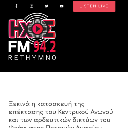
Skip
LISTEN LIVE
to
content
Ξεκινά η κατασκευή της
επέκτασης του Κεντρικού Αγωγού
και των αρδευτικών δικτύων του