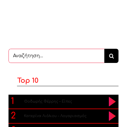
Αναζήτηση
...
Top 10
1
Θοδωρής Φέρρης – Είπες
2
Κατερίνα Λιόλιου – Λογαριασμός