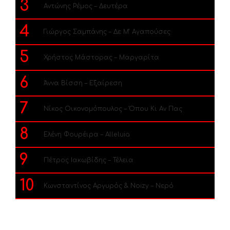
3
Αντώνης Ρέμος – Δευτέρα
4
Γιώργος Σαμπάνης – Δε Μ’ Αγαπούσες
5
Χρήστος Μάστορας – Μαργαρίτα
6
Άννα Βίσση – Εξαίρεση
7
Νίκος Οικονομόπουλος – Όπου Κι Αν Πας
8
Ελένη Φουρέιρα – Alleluia
9
Πέτρος Ιακωβίδης – Τέλεια
10
Κωνσταντίνος Αργυρός & Noizy – Νερό