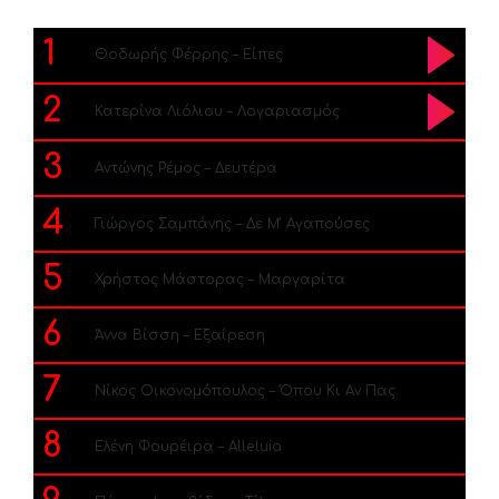
1
Θοδωρής Φέρρης – Είπες
2
Κατερίνα Λιόλιου – Λογαριασμός
3
Αντώνης Ρέμος – Δευτέρα
4
Γιώργος Σαμπάνης – Δε Μ’ Αγαπούσες
5
Χρήστος Μάστορας – Μαργαρίτα
6
Άννα Βίσση – Εξαίρεση
7
Νίκος Οικονομόπουλος – Όπου Κι Αν Πας
8
Ελένη Φουρέιρα – Alleluia