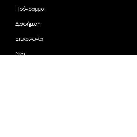
Πρόγραμμα
Διαφήμιση
Επικοινωνία
Nέα
© Copyright
| ΗΧΟΣ FM 94.2 | ALL RIGHTS
RESERVED | Powered by
ENTERTHEWEB
facebook
instagram
twitter
youtube