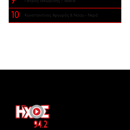
9
Πέτρος Ιακωβίδης – Τέλεια
10
Κωνσταντίνος Αργυρός & Noizy – Νερό