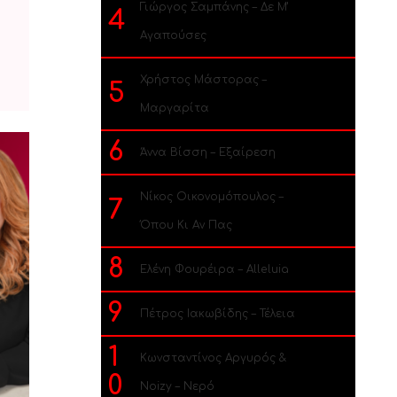
Γιώργος Σαμπάνης – Δε Μ’
4
Αγαπούσες
Χρήστος Μάστορας –
5
Μαργαρίτα
6
Άννα Βίσση – Εξαίρεση
Νίκος Οικονομόπουλος –
7
Όπου Κι Αν Πας
8
Ελένη Φουρέιρα – Alleluia
9
Πέτρος Ιακωβίδης – Τέλεια
1
Κωνσταντίνος Αργυρός &
0
Noizy – Νερό