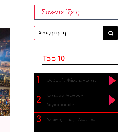
Συνεντεύξεις
Αναζήτηση
...
Top 10
1
Θοδωρής Φέρρης – Είπες
Κατερίνα Λιόλιου –
2
Λογαριασμός
3
Αντώνης Ρέμος – Δευτέρα