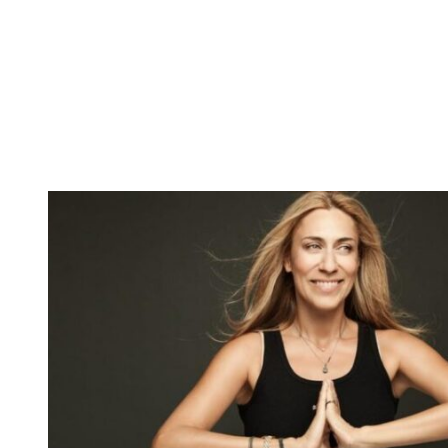
Η δρ. Νάνσυ Μαλλέρου στον
“Ήχος fm 94.2”