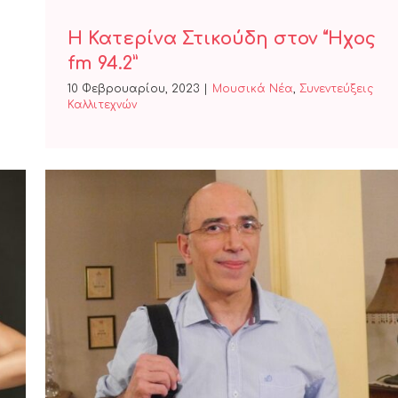
Η Κατερίνα Στικούδη στον “Ήχος
fm 94.2”
10 Φεβρουαρίου, 2023
|
Μουσικά Νέα
,
Συνεντεύξεις
Καλλιτεχνών
Ο Χάρης Γρηγορόπουλος στον
“Ήχος fm 94.2”