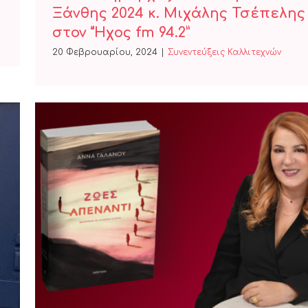
Ξάνθης 2024 κ. Μιχάλης Τσέπελης
στον “Ήχος fm 94.2”
20 Φεβρουαρίου, 2024
|
Συνεντεύξεις Καλλιτεχνών
Η Άννα Γαλανού στον “Ήχος fm
94.2”