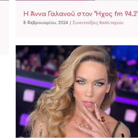
Η Άννα Γαλανού στον “Ήχος fm 94.2
8 Φεβρουαρίου, 2024
|
Συνεντεύξεις Καλλιτεχνών
Η Κατερίνα Στικούδη στον “Ήχος
fm 94.2”