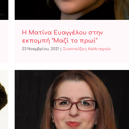
Η Ματίνα Ευαγγέλου στην
εκπομπή “Μαζί το πρωί”
23 Νοεμβρίου, 2021
|
Συνεντεύξεις Καλλιτεχνών
Η συγγραφέας Πασχαλία
Τραυλού στον “Ήχος fm 94.2”