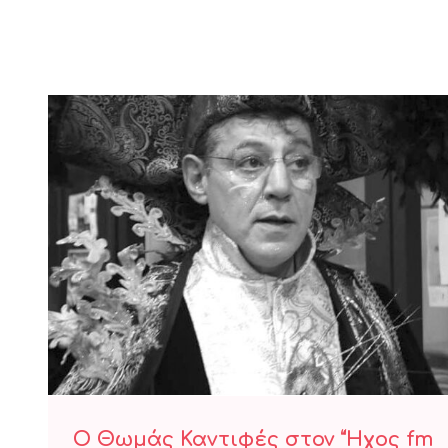
Ο Θωμάς Καντιφές στον “Ήχος fm
94.2”
Ο Θωμάς Καντιφές στον “Ήχος fm