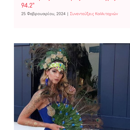
94.2”
25 Φεβρουαρίου, 2024
|
Συνεντεύξεις Καλλιτεχνών
Η βασίλισσα του Πατρινού
καρναβαλιού 2024 στον “Ήχος fm
94.2”