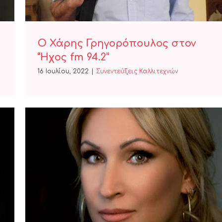
Ο Χάρης Γρηγορόπουλος στον
“Ήχος fm 94.2”
16 Ιουλίου, 2022
|
Συνεντεύξεις Καλλιτεχνών
Η Ματίνα Ευαγγέλου στην
εκπομπή “Μαζί το πρωί”