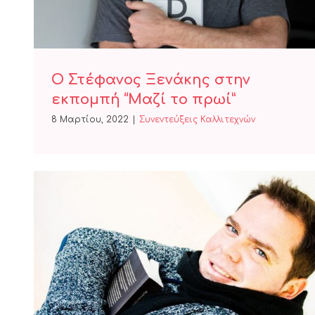
Ο Στέφανος Ξενάκης στην
εκπομπή “Μαζί το πρωί”
8 Μαρτίου, 2022
|
Συνεντεύξεις Καλλιτεχνών
Ο Γεώργιος Ττζιτζικάκης στην
εκπομπή “Μαζί το πρωί”