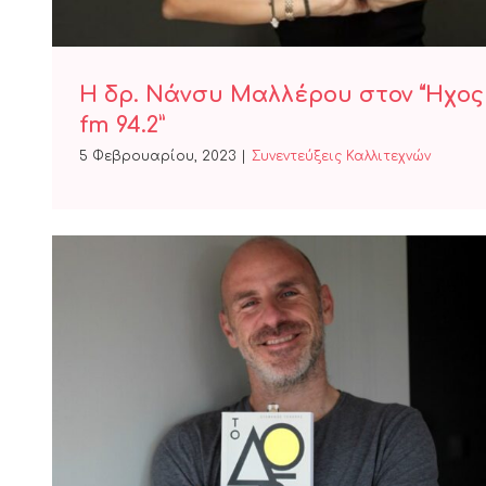
Η δρ. Νάνσυ Μαλλέρου στον “Ήχος
fm 94.2”
5 Φεβρουαρίου, 2023
|
Συνεντεύξεις Καλλιτεχνών
Ο Στέφανος Ξενάκης στην
εκπομπή “Μαζί το πρωί”