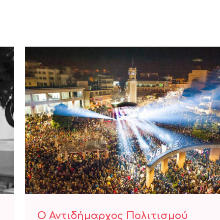
Ο Αντιδήμαρχος Πολιτισμού
Ξάνθης 2024 κ. Μιχάλης Τσέπελης
στον “Ήχος fm 94.2”
Ο Αντιδήμαρχος Πολιτισμού